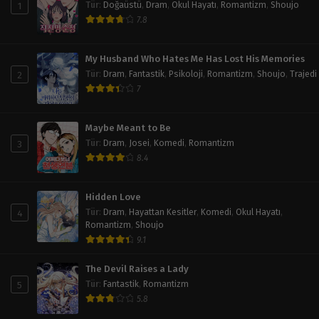
Bölüm 82
1
Tür
:
Doğaüstü
,
Dram
,
Okul Hayatı
,
Romantizm
,
Shoujo
Mart 26, 2024
7.8
Bölüm 81
My Husband Who Hates Me Has Lost His Memories
Mart 26, 2024
2
Tür
:
Dram
,
Fantastik
,
Psikoloji
,
Romantizm
,
Shoujo
,
Trajedi
Bölüm 80
7
Mart 26, 2024
Maybe Meant to Be
Bölüm 79
3
Tür
:
Dram
,
Josei
,
Komedi
,
Romantizm
Mart 26, 2024
8.4
Bölüm 78
Mart 26, 2024
Hidden Love
4
Tür
:
Dram
,
Hayattan Kesitler
,
Komedi
,
Okul Hayatı
,
Bölüm 77
Romantizm
,
Shoujo
Mart 26, 2024
9.1
Bölüm 76
The Devil Raises a Lady
Mart 26, 2024
5
Tür
:
Fantastik
,
Romantizm
5.8
Bölüm 75