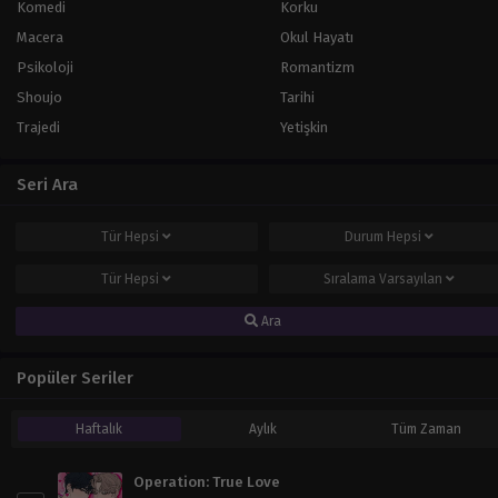
Komedi
Korku
Bölüm 89
Macera
Okul Hayatı
Mart 26, 2024
Psikoloji
Romantizm
Bölüm 88
Shoujo
Tarihi
Mart 26, 2024
Trajedi
Yetişkin
Bölüm 87
Seri Ara
Mart 26, 2024
Bölüm 86
Tür
Hepsi
Durum
Hepsi
Mart 26, 2024
Tür
Hepsi
Sıralama
Varsayılan
Bölüm 85
Mart 26, 2024
Ara
Bölüm 84
Popüler Seriler
Mart 26, 2024
Haftalık
Aylık
Tüm Zaman
Bölüm 83
Mart 26, 2024
Operation: True Love