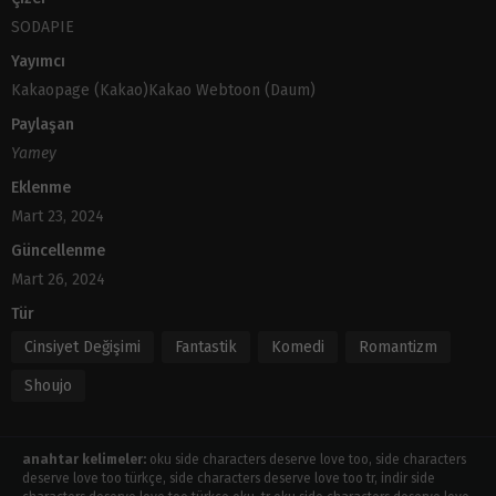
SODAPIE
Yayımcı
Kakaopage (Kakao)Kakao Webtoon (Daum)
Paylaşan
Yamey
Eklenme
Mart 23, 2024
Güncellenme
Mart 26, 2024
Tür
Cinsiyet Değişimi
Fantastik
Komedi
Romantizm
Shoujo
anahtar kelimeler:
oku side characters deserve love too, side characters
deserve love too türkçe, side characters deserve love too tr, indir side