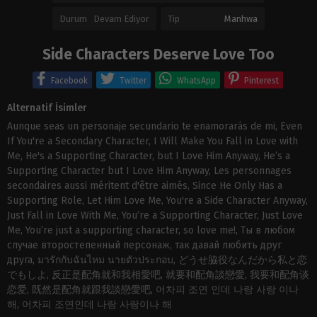
Durum
Devam Ediyor
Tip
Manhwa
Side Characters Deserve Love Too
Facebook
Twitter
WhatsApp
Pinterest
Alternatif İsimler
Aunque seas un personaje secundario te enamorarás de mi, Even
If You're a Secondary Character, I Will Make You Fall in Love with
Me, He's a Supporting Character, but I Love Him Anyway, He’s a
Supporting Character but I Love Him Anyway, Les personnages
secondaires aussi méritent d'être aimés, Since He Only Has a
Supporting Role, Let Him Love Me, You're a Side Character Anyway,
Just Fall in Love With Me, You’re a Supporting Character, Just Love
Me, You’re just a supporting character, so love me!, Ты в любом
случае второстепенный персонаж, так давай любить друг
друга, มารักกับฉันไหม นายตัวประกอบ, どうせ脇役なんだから私と恋
でもしよ, 反正是配角就和我相愛吧, 就要和配角談戀愛, 我要和配角谈
恋爱, 既然是配角就跟我談戀愛吧, 어차피 조연 인데 나랑 사랑 이나
해, 어차피 조연인데 나랑 사랑이나 해