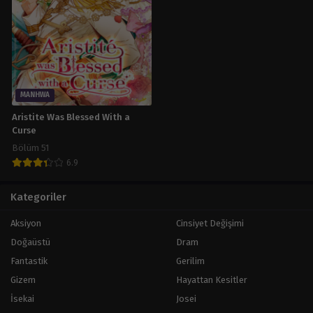
Mart 26, 2024
Bölüm 96
Mart 26, 2024
Bölüm 95
Mart 26, 2024
MANHWA
Aristite Was Blessed With a
Bölüm 94
Curse
Mart 26, 2024
Bölüm 51
Bölüm 93
6.9
Mart 26, 2024
Kategoriler
Bölüm 92
Mart 26, 2024
Aksiyon
Cinsiyet Değişimi
Doğaüstü
Dram
Bölüm 91
Mart 26, 2024
Fantastik
Gerilim
Gizem
Hayattan Kesitler
Bölüm 90
- 1. Sezon Finali
İsekai
Josei
Mart 26, 2024