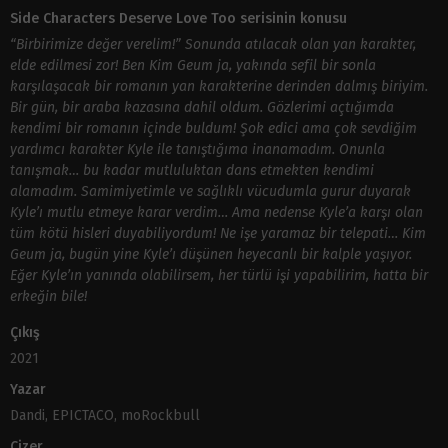
Side Characters Deserve Love Too serisinin konusu
“Birbirimize değer verelim!” Sonunda atılacak olan yan karakter,
elde edilmesi zor! Ben Kim Geum ja, yakında sefil bir sonla
karşılaşacak bir romanın yan karakterine derinden dalmış biriyim.
Bir gün, bir araba kazasına dahil oldum. Gözlerimi açtığımda
kendimi bir romanın içinde buldum! Şok edici ama çok sevdiğim
yardımcı karakter Kyle ile tanıştığıma inanamadım. Onunla
tanışmak… bu kadar mutluluktan dans etmekten kendimi
alamadım. Samimiyetimle ve sağlıklı vücudumla gurur duyarak
Kyle’ı mutlu etmeye karar verdim… Ama nedense Kyle’a karşı olan
tüm kötü hisleri duyabiliyordum! Ne işe yaramaz bir telepati… Kim
Geum ja, bugün yine Kyle’ı düşünen heyecanlı bir kalple yaşıyor.
Eğer Kyle’ın yanında olabilirsem, her türlü işi yapabilirim, hatta bir
erkeğin bile!
Çıkış
2021
Yazar
Dandi, EPICTACO, moRockbull
Çizer