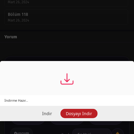
Mart 26, 2024
Bölüm 118
Mart 26, 2024
Bölüm 117
Yorum
Mart 26, 2024
Bölüm 116
Mart 26, 2024
Yorumlar
Replyo
Bölüm 115
Mart 26, 2024
Toplulukla düşüncelerini paylaş.
Bölüm 114
Mart 26, 2024
2
0
0
İndirme Hazır...
Bölüm 113
Mart 26, 2024
İndir
Dosyayı İndir
0
0
0
Bölüm 112
Mart 26, 2024
0
yorum