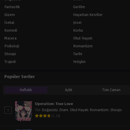
Fantastik
Gerilim
Gizem
Hayattan Kesitler
İsekai
Josei
Komedi
Korku
Macera
Okul Hayatı
Psikoloji
Romantizm
Shoujo
Tarihi
Trajedi
Yetişkin
Popüler Seriler
Haftalık
Aylık
Tüm Zaman
Operation: True Love
1
Tür
:
Doğaüstü
,
Dram
,
Okul Hayatı
,
Romantizm
,
Shoujo
7.8