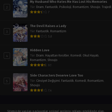
My Husband Who Hates Me Has Lost His Memories
2
Tür
:
Dram
,
Fantastik
,
Psikoloji
,
Romantizm
,
Shoujo
,
Trajedi
7
The Devil Raises a Lady
3
Tür
:
Fantastik
,
Romantizm
5.8
Hidden Love
4
Tür
:
Dram
,
Hayattan Kesitler
,
Komedi
,
Okul Hayatı
,
Romantizm
,
Shoujo
9.1
Side Characters Deserve Love Too
5
Tür
:
Cinsiyet Değişimi
,
Fantastik
,
Komedi
,
Romantizm
,
Shoujo
7.4
Sitemizde yapılan paylaşımlar orijinal serilerin reklamı niteliğinde olup,