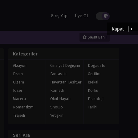
Giriş Yap
Üye Ol
Kapat
Şaşırt Beni!
Kategoriler
Aksiyon
Cinsiyet Değişimi
Doğaüstü
Dram
Fantastik
Gerilim
Gizem
Hayattan Kesitler
İsekai
Josei
Komedi
Korku
Macera
Okul Hayatı
Psikoloji
Romantizm
Shoujo
Tarihi
Trajedi
Yetişkin
Seri Ara