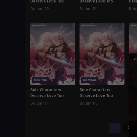
Deserve Love Too
Deserve Love Too
Des
Bölüm 122
Bölüm 121
Böl
Vi
MANHWA
MANHWA
MA
Side Characters
Side Characters
Sid
Deserve Love Too
Deserve Love Too
Des
Bölüm 117
Bölüm 116
Bölü
1
2