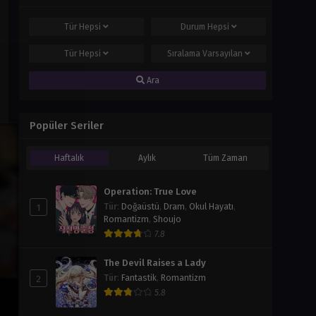
Tür
Hepsi
Durum
Hepsi
Tür
Hepsi
Sıralama
Varsayılan
Ara
Popüler Seriler
Haftalık
Aylık
Tüm Zaman
Operation: True Love
1
Tür
:
Doğaüstü
,
Dram
,
Okul Hayatı
,
Romantizm
,
Shoujo
7.8
The Devil Raises a Lady
2
Tür
:
Fantastik
,
Romantizm
5.8