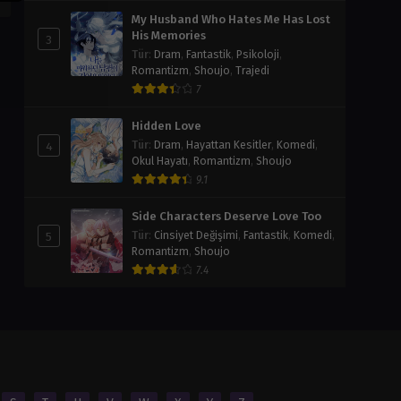
My Husband Who Hates Me Has Lost
His Memories
3
Tür
:
Dram
,
Fantastik
,
Psikoloji
,
Romantizm
,
Shoujo
,
Trajedi
7
Hidden Love
4
Tür
:
Dram
,
Hayattan Kesitler
,
Komedi
,
Okul Hayatı
,
Romantizm
,
Shoujo
9.1
Side Characters Deserve Love Too
5
Tür
:
Cinsiyet Değişimi
,
Fantastik
,
Komedi
,
Romantizm
,
Shoujo
7.4