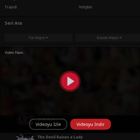
Trajedi
Yetişkin
Seri Ara
Tür
Hepsi
Durum
Hepsi
Tür
Hepsi
Sıralama
Varsayılan
Video Hazır..
Ara
Popüler Seriler
Haftalık
Aylık
Tüm Zaman
Operation: True Love
1
Tür
:
Doğaüstü
,
Dram
,
Okul Hayatı
,
Romantizm
,
Shoujo
7.8
Videoyu İzle
Videoyu İndir
The Devil Raises a Lady