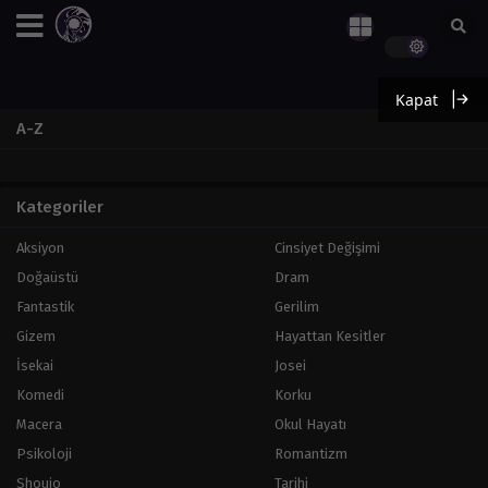
Kapat
A-Z
Kategoriler
Aksiyon
Cinsiyet Değişimi
Doğaüstü
Dram
Fantastik
Gerilim
Gizem
Hayattan Kesitler
İsekai
Josei
Komedi
Korku
Macera
Okul Hayatı
Psikoloji
Romantizm
Shoujo
Tarihi