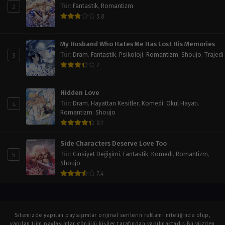
2
Tür
:
Fantastik
,
Romantizm
5.8
My Husband Who Hates Me Has Lost His Memories
3
Tür
:
Dram
,
Fantastik
,
Psikoloji
,
Romantizm
,
Shoujo
,
Trajedi
7
Hidden Love
4
Tür
:
Dram
,
Hayattan Kesitler
,
Komedi
,
Okul Hayatı
,
Romantizm
,
Shoujo
9.1
Side Characters Deserve Love Too
5
Tür
:
Cinsiyet Değişimi
,
Fantastik
,
Komedi
,
Romantizm
,
Shoujo
7.4
Sitemizde yapılan paylaşımlar orijinal serilerin reklamı niteliğinde olup,
yapılan tüm paylaşımlar gönüllü kişiler tarafından yapılmaktadır. Bu yüzden