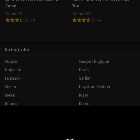
Aristite Was Blessed With a
Side Characters Deserve Love
Curse
Too
Bölüm 51
Bölüm 122
6.9
7.4
Kategoriler
Aksiyon
Cinsiyet Değişimi
Doğaüstü
Dram
Fantastik
Gerilim
Gizem
Hayattan Kesitler
İsekai
Josei
Komedi
Korku
Macera
Okul Hayatı
Psikoloji
Romantizm
Shoujo
Tarihi
Trajedi
Yetişkin