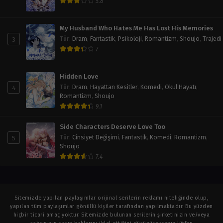
5.8
My Husband Who Hates Me Has Lost His Memories
3
Tür
:
Dram
,
Fantastik
,
Psikoloji
,
Romantizm
,
Shoujo
,
Trajedi
7
Hidden Love
4
Tür
:
Dram
,
Hayattan Kesitler
,
Komedi
,
Okul Hayatı
,
Romantizm
,
Shoujo
9.1
Side Characters Deserve Love Too
5
Tür
:
Cinsiyet Değişimi
,
Fantastik
,
Komedi
,
Romantizm
,
Shoujo
7.4
Sitemizde yapılan paylaşımlar orijinal serilerin reklamı niteliğinde olup,
yapılan tüm paylaşımlar gönüllü kişiler tarafından yapılmaktadır. Bu yüzden
hiçbir ticari amaç yoktur. Sitemizde bulunan serilerin şirketinizin ve/veya