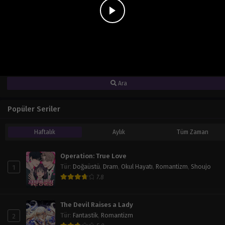
Seri Ara
Tür
Hepsi
Durum
Hepsi
Tür
Hepsi
Sıralama
Varsayılan
Ara
Popüler Seriler
Haftalık
Aylık
Tüm Zaman
Operation: True Love
1
Tür
:
Doğaüstü
,
Dram
,
Okul Hayatı
,
Romantizm
,
Shoujo
7.8
The Devil Raises a Lady
2
Tür
:
Fantastik
,
Romantizm