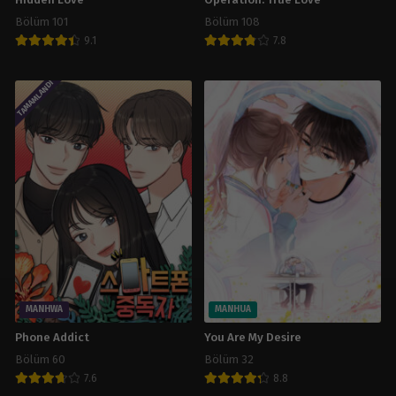
Hidden Love
Operation: True Love
Bölüm 101
Bölüm 108
9.1
7.8
TAMAMLANDI
MANHWA
MANHUA
Phone Addict
You Are My Desire
Bölüm 60
Bölüm 32
7.6
8.8