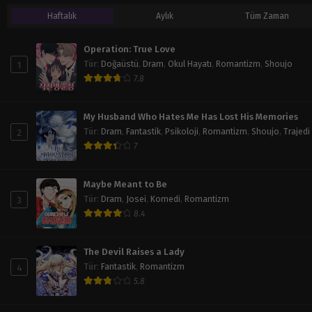
Haftalık
Aylık
Tüm Zaman
Operation: True Love
1
Tür
:
Doğaüstü
,
Dram
,
Okul Hayatı
,
Romantizm
,
Shoujo
7.8
My Husband Who Hates Me Has Lost His Memories
2
Tür
:
Dram
,
Fantastik
,
Psikoloji
,
Romantizm
,
Shoujo
,
Trajedi
7
Maybe Meant to Be
3
Tür
:
Dram
,
Josei
,
Komedi
,
Romantizm
8.4
The Devil Raises a Lady
4
Tür
:
Fantastik
,
Romantizm
5.8