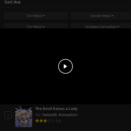
Seri Ara
Tür
Hepsi
Durum
Hepsi
Tür
Hepsi
Sıralama
Varsayılan
Ara
Popüler Seriler
Haftalık
Aylık
Tüm Zaman
Operation: True Love
1
Tür
:
Doğaüstü
,
Dram
,
Okul Hayatı
,
Romantizm
,
Shoujo
7.8
The Devil Raises a Lady
2
Tür
:
Fantastik
,
Romantizm
5.8