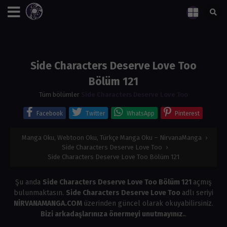
Side Characters Deserve Love Too
Bölüm 121
Tüm bölümler
Side Characters Deserve Love Too
Facebook
Twitter
WhatsApp
Pinterest
Manga Oku, Webtoon Oku, Türkçe Manga Oku – NirvanaManga
›
Side Characters Deserve Love Too
›
Side Characters Deserve Love Too Bölüm 121
Şu anda
Side Characters Deserve Love Too Bölüm 121
açmış
bulunmaktasın.
Side Characters Deserve Love Too
adlı seriyi
NİRVANAMANGA.COM
üzerinden güncel olarak okuyabilirsiniz.
Bizi arkadaşlarınıza önermeyi unutmayınız.
.