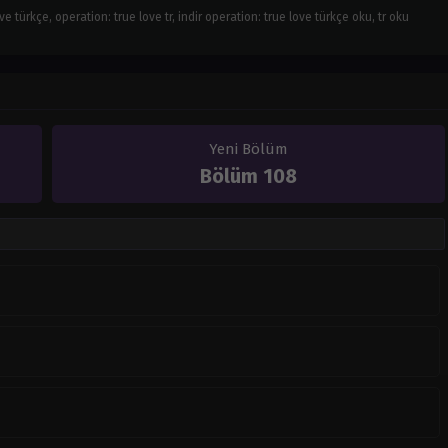
e türkçe, operation: true love tr, indir operation: true love türkçe oku, tr oku
Yeni Bölüm
Bölüm 108