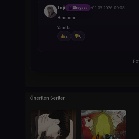
toji
•
01.05.2026 00:08
Okuyucu
Bölüm 90
Mayıs 30, 2024
Hmmmm
Yanıtla
Bölüm 89.5
- Soru Cevap
Mart 24, 2024
2
0
Bölüm 89
- 1. Sezon Finali
Mart 24, 2024
Po
Bölüm 88
Mart 24, 2024
Bölüm 87
Mart 24, 2024
Önerilen Seriler
Bölüm 86
Mart 24, 2024
Bölüm 85
Mart 24, 2024