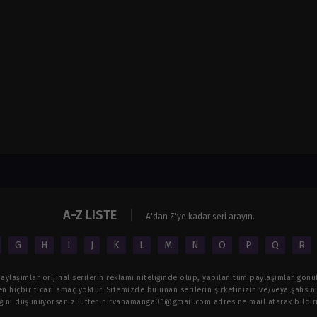
A-Z LISTE
A'dan Z'ye kadar seri arayın.
G
H
I
J
K
L
M
N
O
P
Q
R
ylaşımlar orijinal serilerin reklamı niteliğinde olup, yapılan tüm paylaşımlar gönül
n hiçbir ticari amaç yoktur. Sitemizde bulunan serilerin şirketinizin ve/veya şahsınız
iğini düşünüyorsanız lütfen
nirvanamanga01@gmail.com
adresine mail atarak bildiri