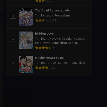
7
The Devil Raises a Lady
3
Tür
:
Fantastik
,
Romantizm
5.8
Hidden Love
4
Tür
:
Dram
,
Hayattan Kesitler
,
Komedi
,
Okul Hayatı
,
Romantizm
,
Shoujo
9.1
Maybe Meant to Be
5
Tür
:
Dram
,
Josei
,
Komedi
,
Romantizm
8.4