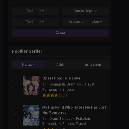
Tür
Hepsi
Durum
Hepsi
Tür
Hepsi
Sıralama
Varsayılan
Ara
Popüler Seriler
Haftalık
Aylık
Tüm Zaman
Operation: True Love
1
Tür
:
Doğaüstü
,
Dram
,
Okul Hayatı
,
Romantizm
,
Shoujo
7.8
My Husband Who Hates Me Has Lost
His Memories
2
Tür
:
Dram
,
Fantastik
,
Psikoloji
,
Romantizm
,
Shoujo
,
Trajedi