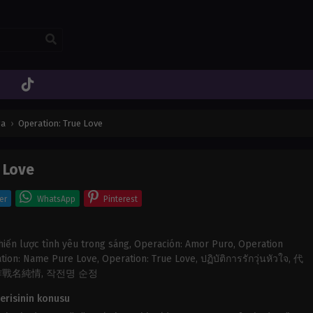
ga
›
Operation: True Love
 Love
er
WhatsApp
Pinterest
hiến lược tình yêu trong sáng, Operación: Amor Puro, Operation
on: Name Pure Love, Operation: True Love, ปฏิบัติการรักวุ่นหัวใจ, 代
作戰名純情, 작전명 순정
erisinin konusu