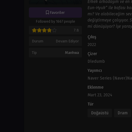
Erkek arkadaşım ve en i
Eun-Hyuk” ile kafası ka
Favoriler
mı? Ve alabileceğim sevg
değiştirmeye çalışıyor. 
Followed by 1667 people
mi dönüşüyor? İşe yara
7.8
Çıkış
Durum
Devam Ediyor
2022
Tip
Manhwa
Çizer
Dledumb
Yayımcı
Naver Series (Naver)N
Eklenme
Mart 23, 2024
Tür
Doğaüstü
Dram