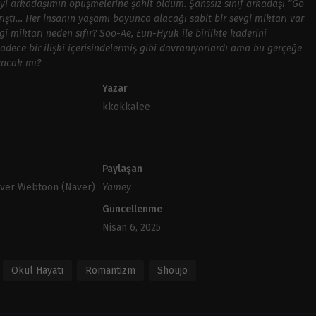
yi arkadaşımın öpüşmelerine şahit oldum. Şanssız sınıf arkadaşı ”Go
rıştı… Her insanın yaşamı boyunca alacağı sabit bir sevgi miktarı var
i miktarı neden sıfır? Soo-Ae, Eun-Hyuk ile birlikte kaderini
Sadece bir ilişki içerisindelermiş gibi davranıyorlardı ama bu gerçeğe
yacak mı?
Yazar
kkokkalee
Paylaşan
aver Webtoon (Naver)
Yamey
Güncellenme
Nisan 6, 2025
Okul Hayatı
Romantizm
Shoujo