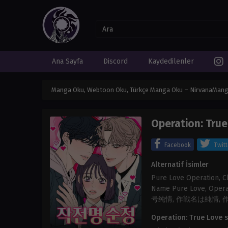
Ana Sayfa
Discord
Kaydedilenler
Manga Oku, Webtoon Oku, Türkçe Manga Oku – NirvanaMan
Operation: True
Facebook
Twitt
Alternatif İsimler
Pure Love Operation, C
Name Pure Love, Operati
号纯情, 作戦名は純情, 
Operation: True Love s