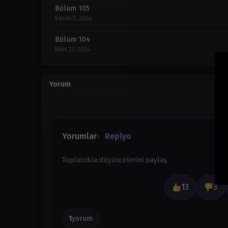
Bölüm 105
Kasım 5, 2024
Bölüm 104
Ekim 27, 2024
Bölüm 103
Ekim 14, 2024
Yorum
Bölüm 102
Eylül 23, 2024
Bölüm 101
Yorumlar
Replyo
Eylül 22, 2024
Toplulukla düşüncelerini paylaş.
Bölüm 100
Eylül 11, 2024
13
3
Bölüm 99
Eylül 2, 2024
1
yorum
Bölüm 98