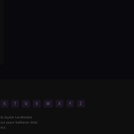
S
T
U
V
W
X
Y
Z
lü kişiler tarafından
ın yayın haklarını ihlal
niz.