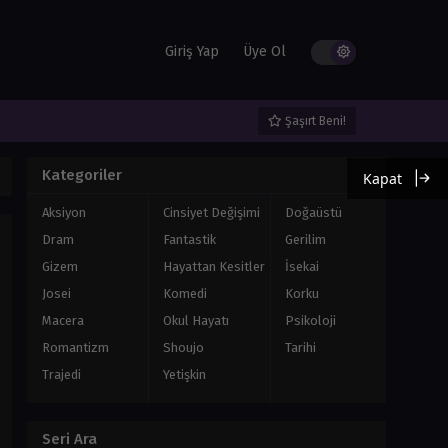
Giriş Yap
Üye Ol
Şaşırt Beni!
Kategoriler
Kapat
Aksiyon
Cinsiyet Değişimi
Doğaüstü
Dram
Fantastik
Gerilim
Gizem
Hayattan Kesitler
İsekai
Josei
Komedi
Korku
Macera
Okul Hayatı
Psikoloji
Romantizm
Shoujo
Tarihi
Trajedi
Yetişkin
Seri Ara