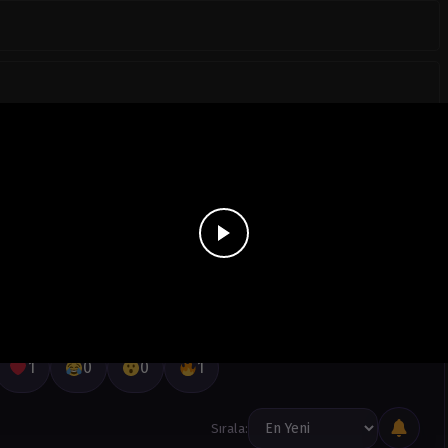
1
0
0
1
Sırala: