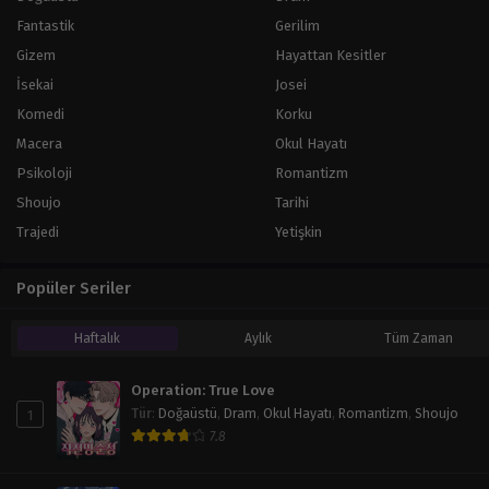
Fantastik
Gerilim
Gizem
Hayattan Kesitler
İsekai
Josei
Komedi
Korku
Macera
Okul Hayatı
Psikoloji
Romantizm
Shoujo
Tarihi
Trajedi
Yetişkin
Popüler Seriler
Haftalık
Aylık
Tüm Zaman
Operation: True Love
1
Tür
:
Doğaüstü
,
Dram
,
Okul Hayatı
,
Romantizm
,
Shoujo
7.8