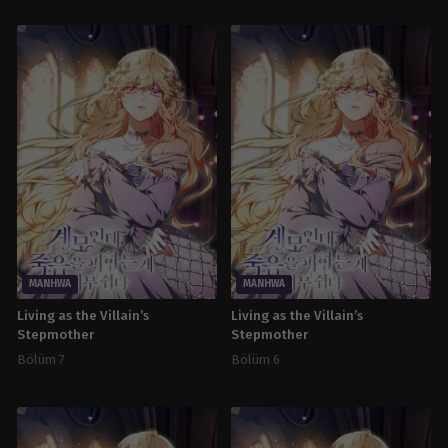
MANHWA
MANHWA
Living as the Villain’s
Living as the Villain’s
Stepmother
Stepmother
Bölüm 7
Bölüm 6