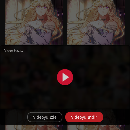
Video Hazır..
MANHWA
MANHWA
Living as the Villain’s
Living as the Villain’s
Stepmother
Stepmother
Bölüm 5
Bölüm 4
Videoyu İzle
Videoyu İndir