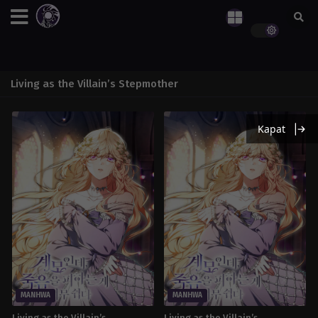
Living as the Villain’s Stepmother
Kapat
MANHWA
MANHWA