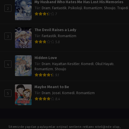
My Husband Who Hates Me Has Lost His Memories
2
Tür
:
Dram
,
Fantastik
,
Psikoloji
,
Romantizm
,
Shoujo
,
Trajedi
7
The Devil Raises a Lady
3
Tür
:
Fantastik
,
Romantizm
5.8
Hidden Love
4
Tür
:
Dram
,
Hayattan Kesitler
,
Komedi
,
Okul Hayatı
,
Romantizm
,
Shoujo
9.1
Maybe Meant to Be
5
Tür
:
Dram
,
Josei
,
Komedi
,
Romantizm
8.4
Sitemizde yapılan paylaşımlar orijinal serilerin reklamı niteliğinde olup,