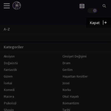
Kapat
A-Z
Kategoriler
Aksiyon
Cinsiyet Değişimi
Doğaüstü
Dram
Fantastik
Gerilim
Gizem
Hayattan Kesitler
İsekai
Josei
Komedi
Korku
Macera
Okul Hayatı
Psikoloji
Romantizm
Shoujo
Tarihi