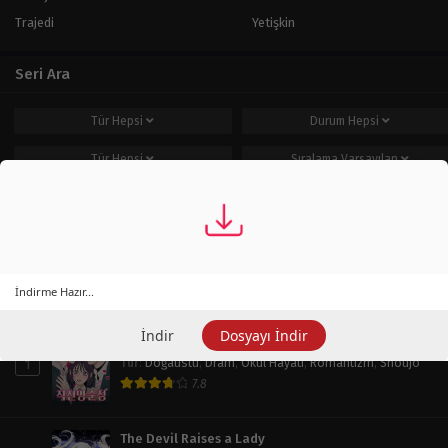
Trajedi
Yetişkin
Seri Ara
Tür
Hepsi
Durum
Hepsi
Tür
Hepsi
Sıralama
Varsayılan
Ara
Popüler Seriler
İndirme Hazır...
Haftalık
Aylık
Tüm Zaman
İndir
Dosyayı İndir
Operation: True Love
1
Tür
:
Doğaüstü
,
Dram
,
Okul Hayatı
,
Romantizm
,
Shoujo
7.8
The Devil Raises a Lady