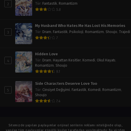
2
Tür
:
Fantastik
,
Romantizm
5.8
My Husband Who Hates Me Has Lost His Memories
3
Tür
:
Dram
,
Fantastik
,
Psikoloji
,
Romantizm
,
Shoujo
,
Trajedi
7
Hidden Love
4
Tür
:
Dram
,
Hayattan Kesitler
,
Komedi
,
Okul Hayatı
,
Romantizm
,
Shoujo
9.1
Side Characters Deserve Love Too
5
Tür
:
Cinsiyet Değişimi
,
Fantastik
,
Komedi
,
Romantizm
,
Shoujo
7.4
Sitemizde yapılan paylaşımlar orijinal serilerin reklamı niteliğinde olup,
yapılan tüm paylaşımlar gönüllü kişiler tarafından yapılmaktadır. Bu yüzden