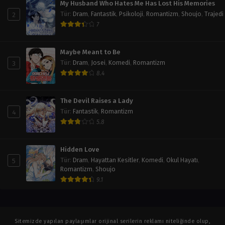
My Husband Who Hates Me Has Lost His Memories
2
Tür
:
Dram
,
Fantastik
,
Psikoloji
,
Romantizm
,
Shoujo
,
Trajedi
7
Maybe Meant to Be
3
Tür
:
Dram
,
Josei
,
Komedi
,
Romantizm
8.4
The Devil Raises a Lady
4
Tür
:
Fantastik
,
Romantizm
5.8
Hidden Love
5
Tür
:
Dram
,
Hayattan Kesitler
,
Komedi
,
Okul Hayatı
,
Romantizm
,
Shoujo
9.1
Sitemizde yapılan paylaşımlar orijinal serilerin reklamı niteliğinde olup,