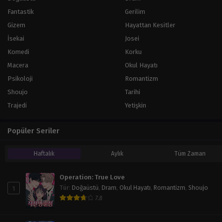
Fantastik
Gerilim
Gizem
Hayattan Kesitler
İsekai
Josei
Komedi
Korku
Macera
Okul Hayatı
Psikoloji
Romantizm
Shoujo
Tarihi
Trajedi
Yetişkin
Popüler Seriler
Haftalık
Aylık
Tüm Zaman
Operation: True Love
1
Tür
:
Doğaüstü
,
Dram
,
Okul Hayatı
,
Romantizm
,
Shoujo
7.8