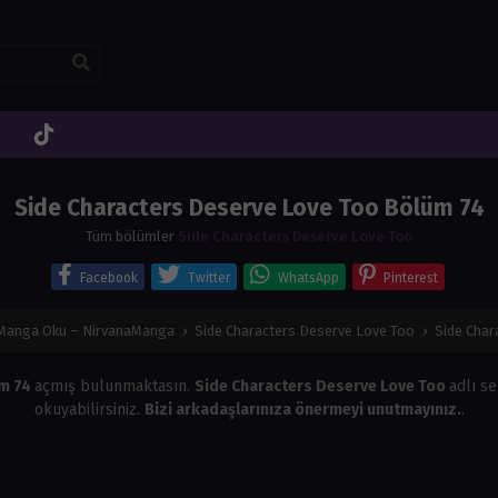
Side Characters Deserve Love Too Bölüm 74
Tüm bölümler
Side Characters Deserve Love Too
Facebook
Twitter
WhatsApp
Pinterest
 Manga Oku – NirvanaManga
›
Side Characters Deserve Love Too
›
Side Char
üm 74
açmış bulunmaktasın.
Side Characters Deserve Love Too
adlı se
okuyabilirsiniz.
Bizi arkadaşlarınıza önermeyi unutmayınız.
.