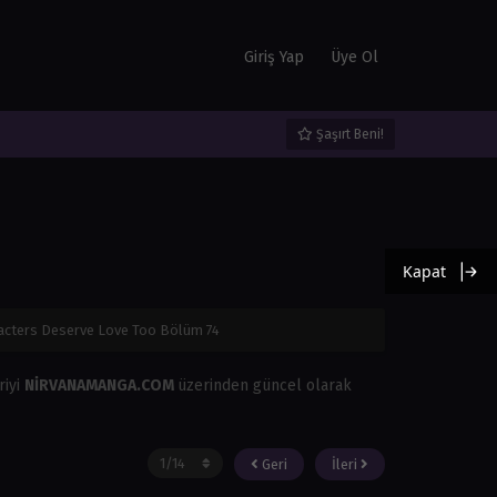
Giriş Yap
Üye Ol
Şaşırt Beni!
Kapat
acters Deserve Love Too Bölüm 74
riyi
NİRVANAMANGA.COM
üzerinden güncel olarak
Geri
İleri