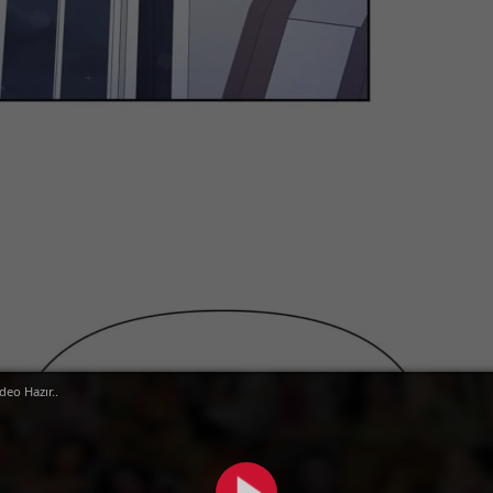
deo Hazır..