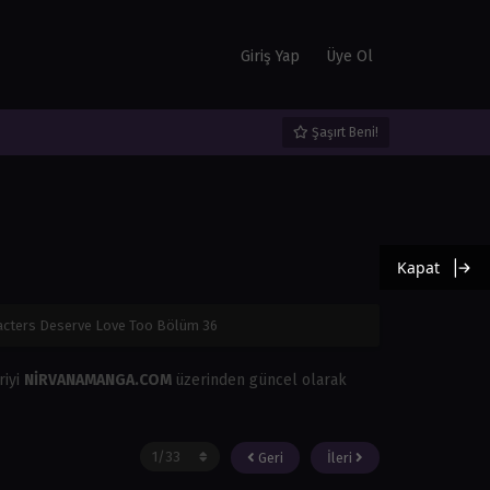
Giriş Yap
Üye Ol
Şaşırt Beni!
Kapat
acters Deserve Love Too Bölüm 36
riyi
NİRVANAMANGA.COM
üzerinden güncel olarak
Geri
İleri