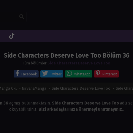
Side Characters Deserve Love Too Bölüm 36
Tüm bölümler
Side Characters Deserve Love Too
Facebook
Twitter
WhatsApp
Pinterest
 Manga Oku – NirvanaManga
›
Side Characters Deserve Love Too
›
Side Char
üm 36
açmış bulunmaktasın.
Side Characters Deserve Love Too
adlı se
okuyabilirsiniz.
Bizi arkadaşlarınıza önermeyi unutmayınız.
.