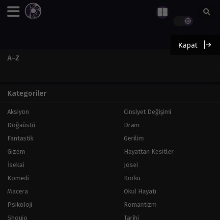
Kapat
A-Z
Kategoriler
Aksiyon
Cinsiyet Değişimi
Doğaüstü
Dram
Fantastik
Gerilim
Gizem
Hayattan Kesitler
İsekai
Josei
Komedi
Korku
Macera
Okul Hayatı
Psikoloji
Romantizm
Shoujo
Tarihi