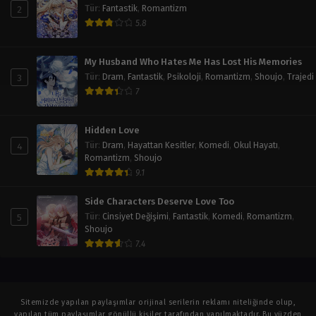
2
Tür
:
Fantastik
,
Romantizm
5.8
My Husband Who Hates Me Has Lost His Memories
3
Tür
:
Dram
,
Fantastik
,
Psikoloji
,
Romantizm
,
Shoujo
,
Trajedi
7
Hidden Love
4
Tür
:
Dram
,
Hayattan Kesitler
,
Komedi
,
Okul Hayatı
,
Romantizm
,
Shoujo
9.1
Side Characters Deserve Love Too
5
Tür
:
Cinsiyet Değişimi
,
Fantastik
,
Komedi
,
Romantizm
,
Shoujo
7.4
Sitemizde yapılan paylaşımlar orijinal serilerin reklamı niteliğinde olup,
yapılan tüm paylaşımlar gönüllü kişiler tarafından yapılmaktadır. Bu yüzden