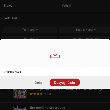
Trajedi
Yetişkin
Seri Ara
Tür
Hepsi
Durum
Hepsi
Tür
Hepsi
Sıralama
Varsayılan
Ara
Popüler Seriler
İndirme Hazır...
Haftalık
Aylık
Tüm Zaman
İndir
Dosyayı İndir
Operation: True Love
1
Tür
:
Doğaüstü
,
Dram
,
Okul Hayatı
,
Romantizm
,
Shoujo
7.8
The Devil Raises a Lady