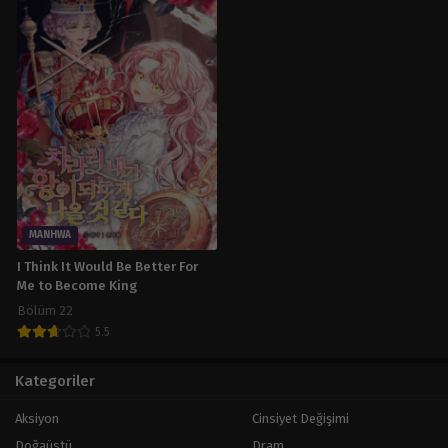
Mart 28, 2024
MANHWA
I Think It Would Be Better For
Me to Become King
Bölüm 22
5.5
Kategoriler
Aksiyon
Cinsiyet Değişimi
Doğaüstü
Dram