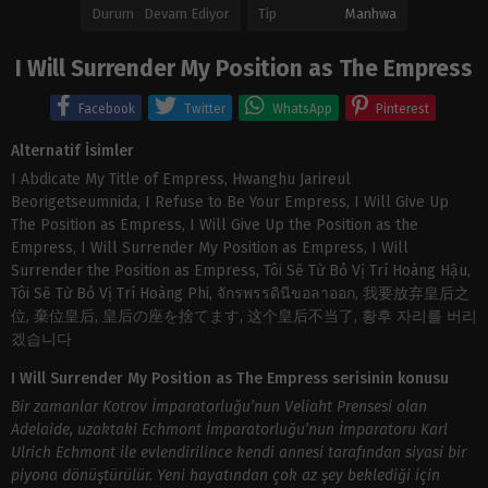
Durum
Devam Ediyor
Tip
Manhwa
I Will Surrender My Position as The Empress
Facebook
Twitter
WhatsApp
Pinterest
Alternatif İsimler
I Abdicate My Title of Empress, Hwanghu Jarireul
Beorigetseumnida, I Refuse to Be Your Empress, I Will Give Up
The Position as Empress, I Will Give Up the Position as the
Empress, I Will Surrender My Position as Empress, I Will
Surrender the Position as Empress, Tôi Sẽ Từ Bỏ Vị Trí Hoàng Hậu,
Tôi Sẽ Từ Bỏ Vị Trí Hoàng Phi, จักรพรรดินีขอลาออก, 我要放弃皇后之
位, 棄位皇后, 皇后の座を捨てます, 这个皇后不当了, 황후 자리를 버리
겠습니다
I Will Surrender My Position as The Empress serisinin konusu
Bir zamanlar Kotrov İmparatorluğu’nun Veliaht Prensesi olan
Adelaide, uzaktaki Echmont İmparatorluğu’nun İmparatoru Karl
Ulrich Echmont ile evlendirilince kendi annesi tarafından siyasi bir
piyona dönüştürülür. Yeni hayatından çok az şey beklediği için