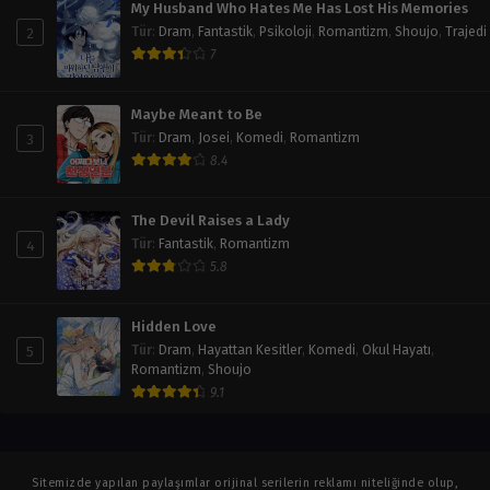
My Husband Who Hates Me Has Lost His Memories
2
Tür
:
Dram
,
Fantastik
,
Psikoloji
,
Romantizm
,
Shoujo
,
Trajedi
7
Maybe Meant to Be
3
Tür
:
Dram
,
Josei
,
Komedi
,
Romantizm
8.4
The Devil Raises a Lady
4
Tür
:
Fantastik
,
Romantizm
5.8
Hidden Love
5
Tür
:
Dram
,
Hayattan Kesitler
,
Komedi
,
Okul Hayatı
,
Romantizm
,
Shoujo
9.1
Sitemizde yapılan paylaşımlar orijinal serilerin reklamı niteliğinde olup,