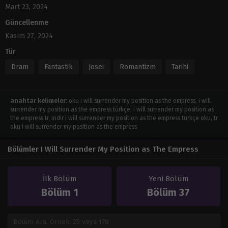
Mart 23, 2024
Güncellenme
Kasım 27, 2024
Tür
Dram
Fantastik
Josei
Romantizm
Tarihi
anahtar kelimeler:
oku i will surrender my position as the empress, i will
surrender my position as the empress türkçe, i will surrender my position as
the empress tr, indir i will surrender my position as the empress türkçe oku, tr
oku i will surrender my position as the empress
Bölümler I Will Surrender My Position as The Empress
İlk Bölüm
Yeni Bölüm
Bölüm 1
Bölüm 37