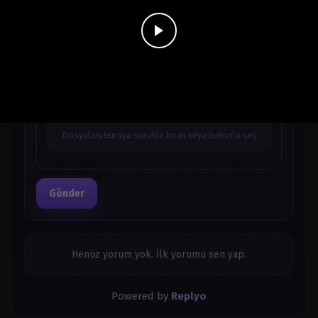
Mart 28, 2024
Bölüm 22
Mart 28, 2024
Bölüm 21
Görsel / GIF Ekle
Mart 28, 2024
En fazla 4 dosya · 8 MB
Bölüm 20
Dosyaları buraya sürükle bırak veya butonla seç
Mart 28, 2024
Bölüm 19
Mart 28, 2024
Gönder
Bölüm 18
Mart 28, 2024
Henüz yorum yok. İlk yorumu sen yap.
Bölüm 17
Mart 28, 2024
Powered by
Replyo
Bölüm 16
Mart 28, 2024