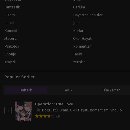
Fantastik
Gerilim
Gizem
Hayattan Kesitler
İsekai
Josei
Komedi
Korku
Macera
Okul Hayatı
Psikoloji
Romantizm
Shoujo
Tarihi
Trajedi
Yetişkin
Popüler Seriler
Haftalık
Aylık
Tüm Zaman
Operation: True Love
1
Tür
:
Doğaüstü
,
Dram
,
Okul Hayatı
,
Romantizm
,
Shoujo
7.8