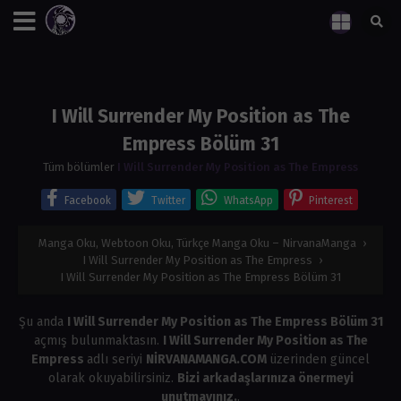
I Will Surrender My Position as The
Empress Bölüm 31
Tüm bölümler
I Will Surrender My Position as The Empress
Facebook
Twitter
WhatsApp
Pinterest
Manga Oku, Webtoon Oku, Türkçe Manga Oku – NirvanaManga
›
I Will Surrender My Position as The Empress
›
I Will Surrender My Position as The Empress Bölüm 31
Şu anda
I Will Surrender My Position as The Empress Bölüm 31
açmış bulunmaktasın.
I Will Surrender My Position as The
Empress
adlı seriyi
NİRVANAMANGA.COM
üzerinden güncel
olarak okuyabilirsiniz.
Bizi arkadaşlarınıza önermeyi
unutmayınız.
.