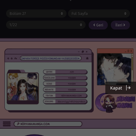
Geri
İleri
Kapat