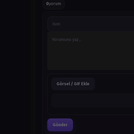
0
yorum
Görsel / GIF Ekle
Gönder