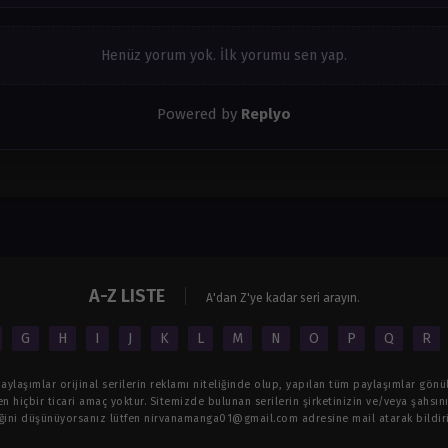
Henüz yorum yok. İlk yorumu sen yap.
Powered by
Replyo
A-Z LISTE
A'dan Z'ye kadar seri arayın.
G
H
I
J
K
L
M
N
O
P
Q
R
ylaşımlar orijinal serilerin reklamı niteliğinde olup, yapılan tüm paylaşımlar gönül
n hiçbir ticari amaç yoktur. Sitemizde bulunan serilerin şirketinizin ve/veya şahsınız
iğini düşünüyorsanız lütfen
nirvanamanga01@gmail.com
adresine mail atarak bildiri