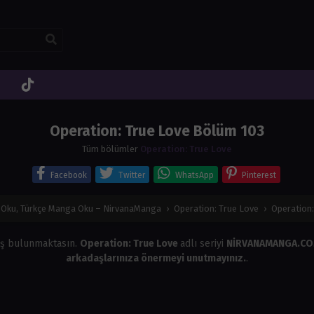
Operation: True Love Bölüm 103
Tüm bölümler
Operation: True Love
Facebook
Twitter
WhatsApp
Pinterest
Oku, Türkçe Manga Oku – NirvanaManga
›
Operation: True Love
›
Operation
ş bulunmaktasın.
Operation: True Love
adlı seriyi
NİRVANAMANGA.C
arkadaşlarınıza önermeyi unutmayınız.
.