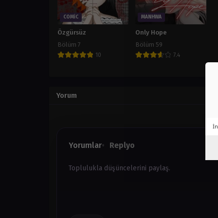
COMIC
MANHWA
Özgürsüz
Only Hope
Bölüm 7
Bölüm 59
10
7.4
Yorum
İn
Yorumlar
Replyo
Toplulukla düşüncelerini paylaş.