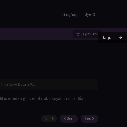
Giriş Yap
Üye Ol
Şaşırt Beni!
Kapat
: True Love Bölüm 103
OM
üzerinden güncel olarak okuyabilirsiniz.
Bizi
Geri
İleri