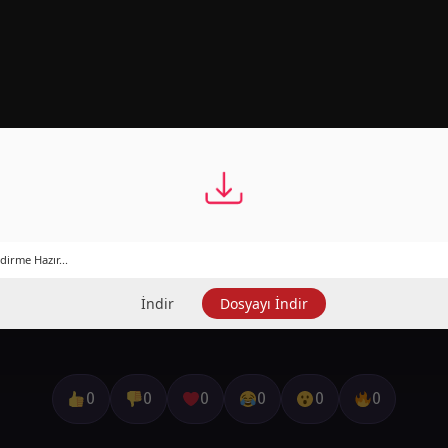
dirme Hazır...
İndir
Dosyayı İndir
0
0
0
0
0
0