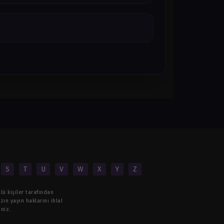
S
T
U
V
W
X
Y
Z
lü kişiler tarafından
ın yayın haklarını ihlal
niz.