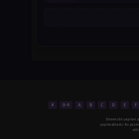
#
0-9
A
B
C
D
E
F
Sitemizde yapılan pa
yapılmaktadır. Bu yüzde
ett