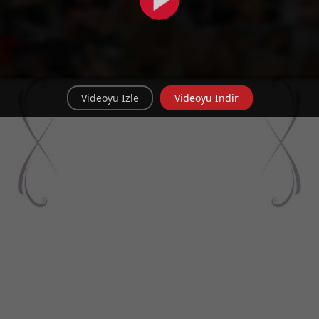
Videoyu İzle
Videoyu İndir