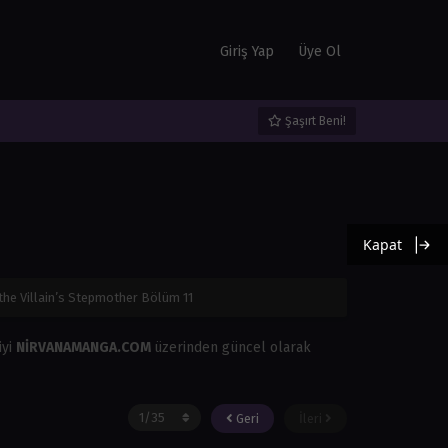
Giriş Yap
Üye Ol
Şaşırt Beni!
Kapat
 the Villain’s Stepmother Bölüm 11
iyi
NİRVANAMANGA.COM
üzerinden güncel olarak
Geri
İleri