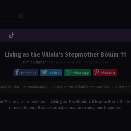
Living as the Villain’s Stepmother Bölüm 11
Tüm bölümler
Living as the Villain’s Stepmother
Facebook
Twitter
WhatsApp
Pinterest
e Manga Oku – NirvanaManga
›
Living as the Villain’s Stepmother
›
Living as
üm 11
açmış bulunmaktasın.
Living as the Villain’s Stepmother
adlı ser
okuyabilirsiniz.
Bizi arkadaşlarınıza önermeyi unutmayınız.
.