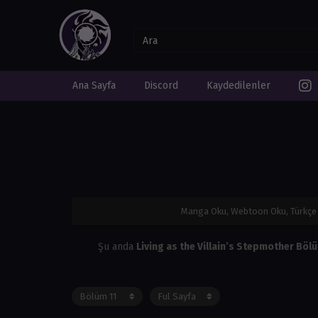
Ana Sayfa
Discord
Kaydedilenler
Manga Oku, Webtoon Oku, Türkç
Şu anda
Living as the Villain’s Stepmother Böl