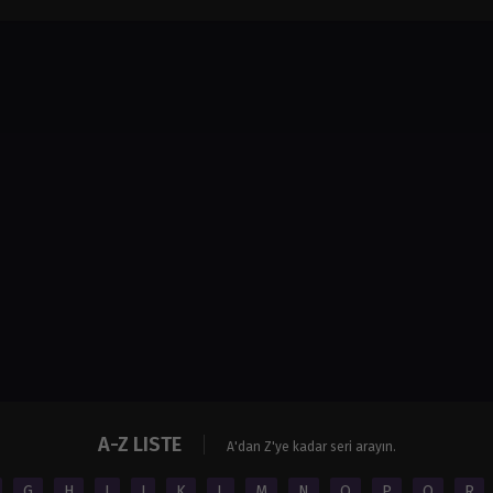
A-Z LISTE
A'dan Z'ye kadar seri arayın.
G
H
I
J
K
L
M
N
O
P
Q
R