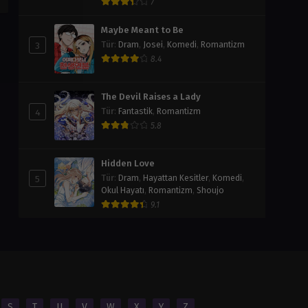
7
Maybe Meant to Be
3
Tür
:
Dram
,
Josei
,
Komedi
,
Romantizm
8.4
The Devil Raises a Lady
4
Tür
:
Fantastik
,
Romantizm
5.8
Hidden Love
5
Tür
:
Dram
,
Hayattan Kesitler
,
Komedi
,
Okul Hayatı
,
Romantizm
,
Shoujo
9.1
S
T
U
V
W
X
Y
Z