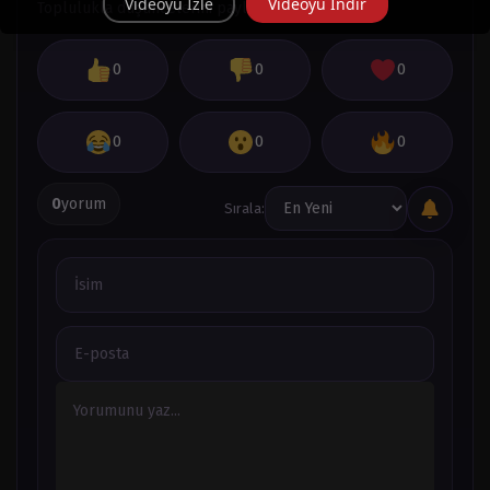
Videoyu İzle
Videoyu İndir
Toplulukla düşüncelerini paylaş.
Bölüm 3
Mart 28, 2024
0
0
0
Bölüm 2
Mart 28, 2024
0
0
0
Bölüm 1
Mart 28, 2024
0
yorum
Sırala: