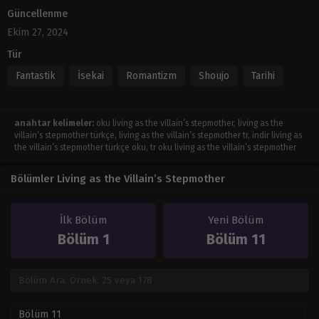
Güncellenme
Ekim 27, 2024
Tür
Fantastik
İsekai
Romantizm
Shoujo
Tarihi
anahtar kelimeler:
oku living as the villain’s stepmother, living as the
villain’s stepmother türkçe, living as the villain’s stepmother tr, indir living as
the villain’s stepmother türkçe oku, tr oku living as the villain’s stepmother
Bölümler Living as the Villain’s Stepmother
İlk Bölüm
Yeni Bölüm
Bölüm 1
Bölüm 11
Bölüm 11