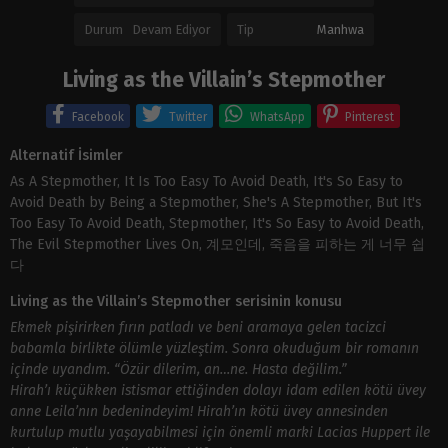
Durum
Devam Ediyor
Tip
Manhwa
Living as the Villain’s Stepmother
Facebook
Twitter
WhatsApp
Pinterest
Alternatif İsimler
As A Stepmother, It Is Too Easy To Avoid Death, It's So Easy to
Avoid Death by Being a Stepmother, She's A Stepmother, But It's
Too Easy To Avoid Death, Stepmother, It's So Easy to Avoid Death,
The Evil Stepmother Lives On, 계모인데, 죽음을 피하는 게 너무 쉽
다
Living as the Villain’s Stepmother serisinin konusu
Ekmek pişirirken fırın patladı ve beni aramaya gelen tacizci
babamla birlikte ölümle yüzleştim. Sonra okuduğum bir romanın
içinde uyandım. “Özür dilerim, an…ne. Hasta değilim.”
Hirah’ı küçükken istismar ettiğinden dolayı idam edilen kötü üvey
anne Leila’nın bedenindeyim! Hirah’ın kötü üvey annesinden
kurtulup mutlu yaşayabilmesi için önemli marki Lacias Huppert ile