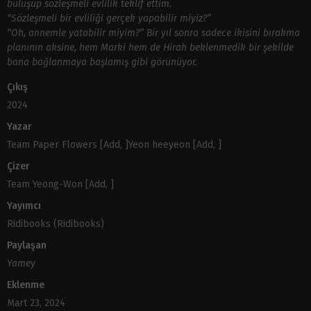
buluşup sözleşmeli evlilik teklif ettim.
“Sözleşmeli bir evliliği gerçek yapabilir miyiz?”
“Oh, annemle yatabilir miyim?” Bir yıl sonra sadece ikisini bırakma
planının aksine, hem Marki hem de Hirah beklenmedik bir şekilde
bana bağlanmaya başlamış gibi görünüyor.
Çıkış
2024
Yazar
Team Paper Flowers [Add, ]Yeon heeyeon [Add, ]
Çizer
Team Yeong-Won [Add, ]
Yayımcı
Ridibooks (Ridibooks)
Paylaşan
Yamey
Eklenme
Mart 23, 2024