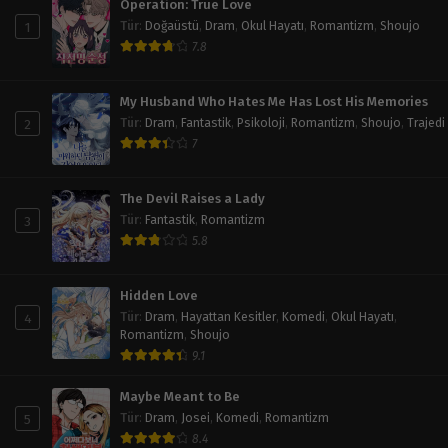
Operation: True Love
1
Tür
:
Doğaüstü
,
Dram
,
Okul Hayatı
,
Romantizm
,
Shoujo
7.8
My Husband Who Hates Me Has Lost His Memories
2
Tür
:
Dram
,
Fantastik
,
Psikoloji
,
Romantizm
,
Shoujo
,
Trajedi
7
The Devil Raises a Lady
3
Tür
:
Fantastik
,
Romantizm
5.8
Hidden Love
4
Tür
:
Dram
,
Hayattan Kesitler
,
Komedi
,
Okul Hayatı
,
Romantizm
,
Shoujo
9.1
Maybe Meant to Be
5
Tür
:
Dram
,
Josei
,
Komedi
,
Romantizm
8.4