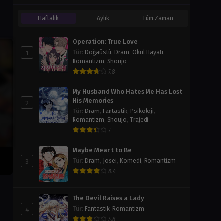
Haftalık
Aylık
Tüm Zaman
Operation: True Love
1
Tür
:
Doğaüstü
,
Dram
,
Okul Hayatı
,
Romantizm
,
Shoujo
7.8
My Husband Who Hates Me Has Lost
His Memories
2
Tür
:
Dram
,
Fantastik
,
Psikoloji
,
Romantizm
,
Shoujo
,
Trajedi
7
Maybe Meant to Be
3
Tür
:
Dram
,
Josei
,
Komedi
,
Romantizm
8.4
The Devil Raises a Lady
4
Tür
:
Fantastik
,
Romantizm
5.8