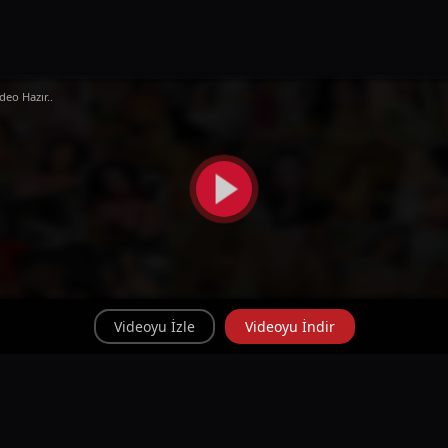
deo Hazır..
Videoyu İzle
Videoyu İndir