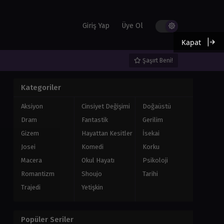
Giriş Yap
Üye Ol
Kapat
Şaşırt Beni!
Kategoriler
Aksiyon
Cinsiyet Değişimi
Doğaüstü
Dram
Fantastik
Gerilim
Gizem
Hayattan Kesitler
İsekai
Josei
Komedi
Korku
Macera
Okul Hayatı
Psikoloji
Romantizm
Shoujo
Tarihi
Trajedi
Yetişkin
Popüler Seriler