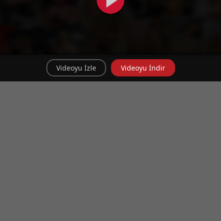
Videoyu İzle
Videoyu İndir