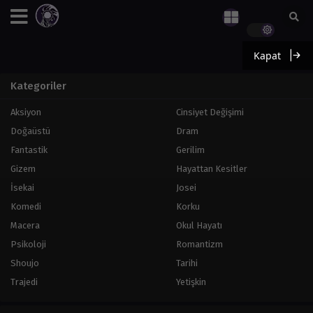
Kapat
Kategoriler
Aksiyon
Cinsiyet Değişimi
Doğaüstü
Dram
Fantastik
Gerilim
Gizem
Hayattan Kesitler
İsekai
Josei
Komedi
Korku
Macera
Okul Hayatı
Psikoloji
Romantizm
Shoujo
Tarihi
Trajedi
Yetişkin