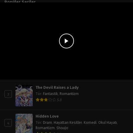
Popüler Seriler
Haftalık
Aylık
Tüm Zaman
Operation: True Love
1
Tür
:
Doğaüstü
,
Dram
,
Okul Hayatı
,
Romantizm
,
Shoujo
7.8
My Husband Who Hates Me Has Lost His Memories
2
Tür
:
Dram
,
Fantastik
,
Psikoloji
,
Romantizm
,
Shoujo
,
Trajedi
7
The Devil Raises a Lady
3
Tür
:
Fantastik
,
Romantizm
5.8
Hidden Love
4
Tür
:
Dram
,
Hayattan Kesitler
,
Komedi
,
Okul Hayatı
,
Romantizm
,
Shoujo