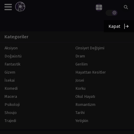
Kapat
Kategoriler
Aksiyon
Cinsiyet Değişimi
Doğaüstü
Dram
Fantastik
Gerilim
Gizem
Hayattan Kesitler
İsekai
Josei
Komedi
Korku
Macera
Okul Hayatı
Psikoloji
Romantizm
Shoujo
Tarihi
Trajedi
Yetişkin