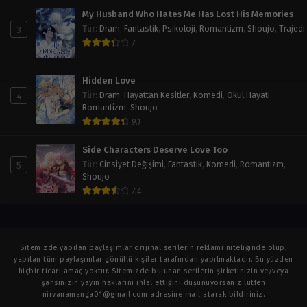
My Husband Who Hates Me Has Lost His Memories
3
Tür
:
Dram
,
Fantastik
,
Psikoloji
,
Romantizm
,
Shoujo
,
Trajedi
7
Hidden Love
4
Tür
:
Dram
,
Hayattan Kesitler
,
Komedi
,
Okul Hayatı
,
Romantizm
,
Shoujo
9.1
Side Characters Deserve Love Too
5
Tür
:
Cinsiyet Değişimi
,
Fantastik
,
Komedi
,
Romantizm
,
Shoujo
7.4
Sitemizde yapılan paylaşımlar orijinal serilerin reklamı niteliğinde olup,
yapılan tüm paylaşımlar gönüllü kişiler tarafından yapılmaktadır. Bu yüzden
hiçbir ticari amaç yoktur. Sitemizde bulunan serilerin şirketinizin ve/veya
şahsınızın yayın haklarını ihlal ettiğini düşünüyorsanız lütfen
nirvanamanga01@gmail.com
adresine mail atarak bildiriniz.