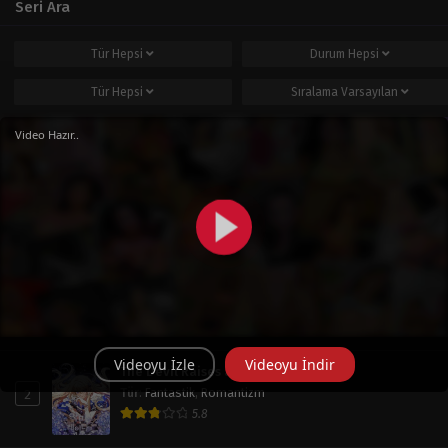
Seri Ara
Tür
Hepsi
Durum
Hepsi
Tür
Hepsi
Sıralama
Varsayılan
Ara
Video Hazır..
Popüler Seriler
Haftalık
Aylık
Tüm Zaman
Operation: True Love
1
Tür
:
Doğaüstü
,
Dram
,
Okul Hayatı
,
Romantizm
,
Shoujo
7.8
Videoyu İzle
Videoyu İndir
The Devil Raises a Lady
2
Tür
:
Fantastik
,
Romantizm
5.8