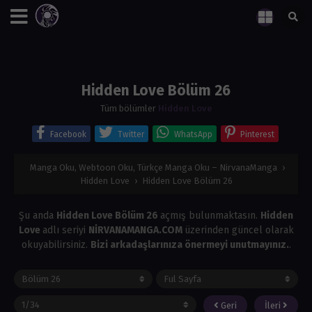
Hidden Love Bölüm 26
Tüm bölümler
Hidden Love
Facebook
Twitter
WhatsApp
Pinterest
Manga Oku, Webtoon Oku, Türkçe Manga Oku – NirvanaManga
›
Hidden Love
›
Hidden Love Bölüm 26
Şu anda
Hidden Love Bölüm 26
açmış bulunmaktasın.
Hidden
Love
adlı seriyi
NİRVANAMANGA.COM
üzerinden güncel olarak
okuyabilirsiniz.
Bizi arkadaşlarınıza önermeyi unutmayınız.
.
Geri
İleri