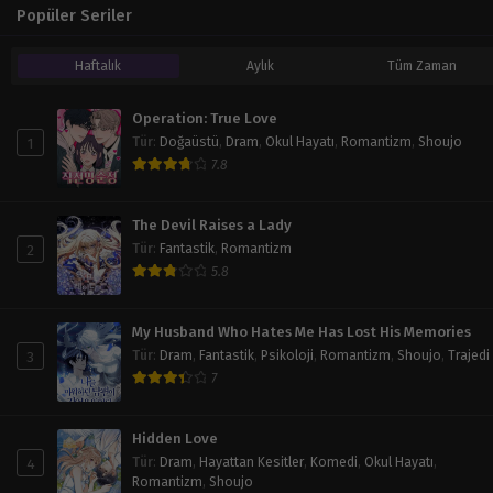
Popüler Seriler
Haftalık
Aylık
Tüm Zaman
Operation: True Love
1
Tür
:
Doğaüstü
,
Dram
,
Okul Hayatı
,
Romantizm
,
Shoujo
7.8
The Devil Raises a Lady
2
Tür
:
Fantastik
,
Romantizm
5.8
My Husband Who Hates Me Has Lost His Memories
3
Tür
:
Dram
,
Fantastik
,
Psikoloji
,
Romantizm
,
Shoujo
,
Trajedi
7
Hidden Love
4
Tür
:
Dram
,
Hayattan Kesitler
,
Komedi
,
Okul Hayatı
,
Romantizm
,
Shoujo