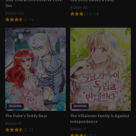
Side Characters Deserve Love
The Devil Raises a Lady
Too
Bölüm 20
Bölüm 122
5.8
7.4
MANHWA
MANHWA
The Duke’s Teddy Bear
The Villainous Family Is Against
Independence
Bölüm 61
Bölüm 17
7.2
7