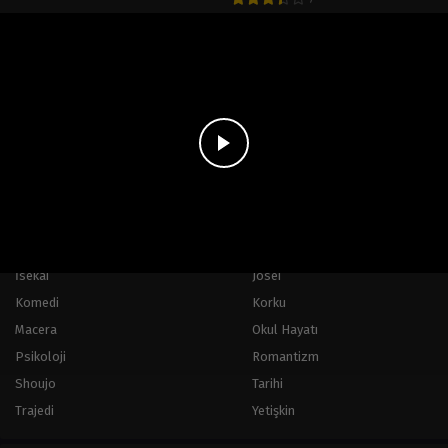
« Önceki
1
2
Kategoriler
Aksiyon
Cinsiyet Değişimi
Doğaüstü
Dram
Fantastik
Gerilim
Gizem
Hayattan Kesitler
İsekai
Josei
Komedi
Korku
Macera
Okul Hayatı
Psikoloji
Romantizm
Shoujo
Tarihi
Trajedi
Yetişkin