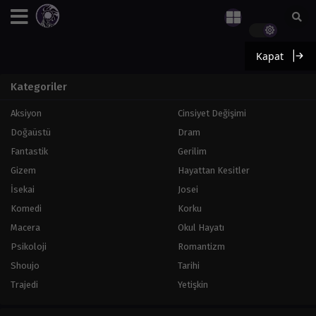
Kapat
Kategoriler
Aksiyon
Cinsiyet Değişimi
Doğaüstü
Dram
Fantastik
Gerilim
Gizem
Hayattan Kesitler
İsekai
Josei
Komedi
Korku
Macera
Okul Hayatı
Psikoloji
Romantizm
Shoujo
Tarihi
Trajedi
Yetişkin