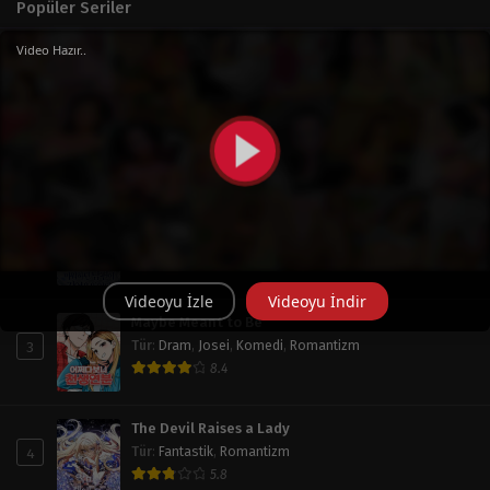
Popüler Seriler
Video Hazır..
Haftalık
Aylık
Tüm Zaman
Operation: True Love
1
Tür
:
Doğaüstü
,
Dram
,
Okul Hayatı
,
Romantizm
,
Shoujo
7.8
My Husband Who Hates Me Has Lost His Memories
2
Tür
:
Dram
,
Fantastik
,
Psikoloji
,
Romantizm
,
Shoujo
,
Trajedi
7
Videoyu İzle
Videoyu İndir
Maybe Meant to Be
3
Tür
:
Dram
,
Josei
,
Komedi
,
Romantizm
8.4
The Devil Raises a Lady
4
Tür
:
Fantastik
,
Romantizm
5.8