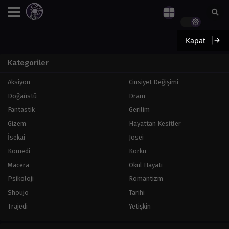
Kapat
Kategoriler
Aksiyon
Cinsiyet Değişimi
Doğaüstü
Dram
Fantastik
Gerilim
Gizem
Hayattan Kesitler
İsekai
Josei
Komedi
Korku
Macera
Okul Hayatı
Psikoloji
Romantizm
Shoujo
Tarihi
Trajedi
Yetişkin