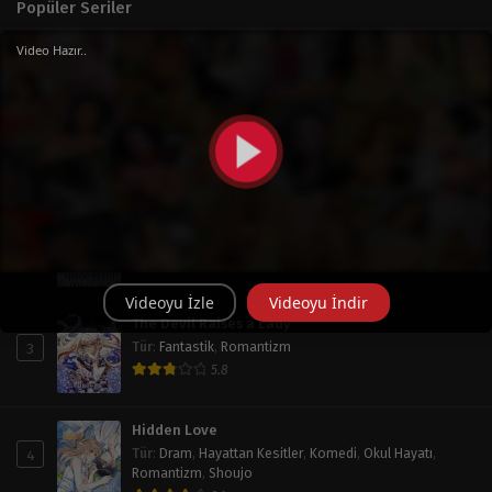
Popüler Seriler
Video Hazır..
Haftalık
Aylık
Tüm Zaman
Operation: True Love
1
Tür
:
Doğaüstü
,
Dram
,
Okul Hayatı
,
Romantizm
,
Shoujo
7.8
My Husband Who Hates Me Has Lost His Memories
2
Tür
:
Dram
,
Fantastik
,
Psikoloji
,
Romantizm
,
Shoujo
,
Trajedi
7
Videoyu İzle
Videoyu İndir
The Devil Raises a Lady
3
Tür
:
Fantastik
,
Romantizm
5.8
Hidden Love
4
Tür
:
Dram
,
Hayattan Kesitler
,
Komedi
,
Okul Hayatı
,
Romantizm
,
Shoujo