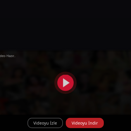
deo Hazır..
Videoyu İzle
Videoyu İndir