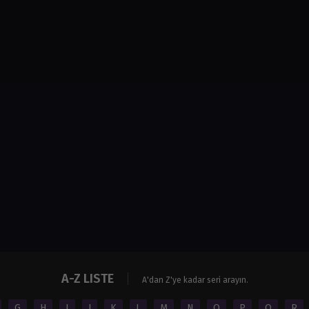
A-Z LISTE
A'dan Z'ye kadar seri arayın.
G
H
I
J
K
L
M
N
O
P
Q
R