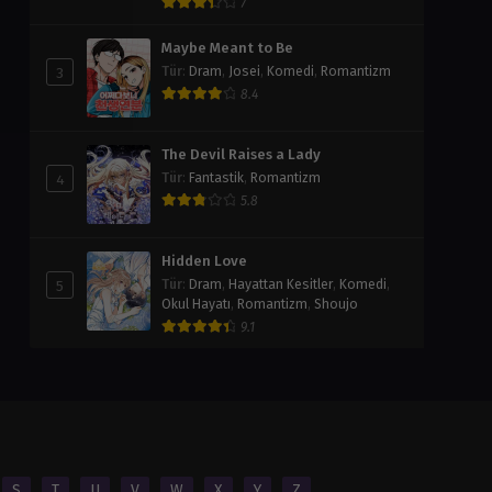
7
Maybe Meant to Be
3
Tür
:
Dram
,
Josei
,
Komedi
,
Romantizm
8.4
The Devil Raises a Lady
4
Tür
:
Fantastik
,
Romantizm
5.8
Hidden Love
5
Tür
:
Dram
,
Hayattan Kesitler
,
Komedi
,
Okul Hayatı
,
Romantizm
,
Shoujo
9.1
S
T
U
V
W
X
Y
Z