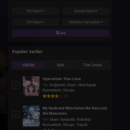
Tür
Hepsi
Durum
Hepsi
Tür
Hepsi
Sıralama
Varsayılan
Ara
Popüler Seriler
Haftalık
Aylık
Tüm Zaman
Operation: True Love
1
Tür
:
Doğaüstü
,
Dram
,
Okul Hayatı
,
Romantizm
,
Shoujo
7.8
My Husband Who Hates Me Has Lost
His Memories
2
Tür
:
Dram
,
Fantastik
,
Psikoloji
,
Romantizm
,
Shoujo
,
Trajedi