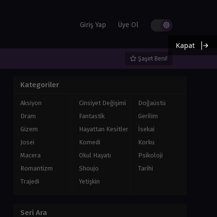
Giriş Yap
Üye Ol
Kapat
Şaşırt Beni!
Kategoriler
Aksiyon
Cinsiyet Değişimi
Doğaüstü
Dram
Fantastik
Gerilim
Gizem
Hayattan Kesitler
İsekai
Josei
Komedi
Korku
Macera
Okul Hayatı
Psikoloji
Romantizm
Shoujo
Tarihi
Trajedi
Yetişkin
Seri Ara