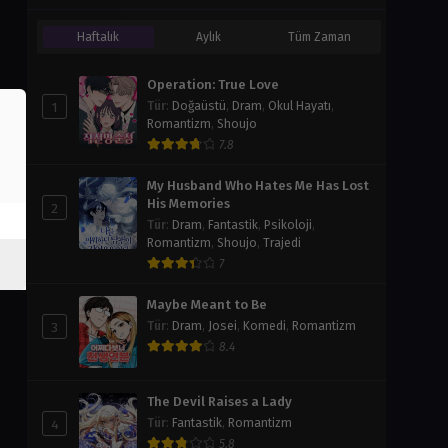
Haftalık
Aylık
Tüm Zaman
Operation: True Love
1
Tür
:
Doğaüstü
,
Dram
,
Okul Hayatı
,
Romantizm
,
Shoujo
7.8
My Husband Who Hates Me Has Lost
His Memories
2
Tür
:
Dram
,
Fantastik
,
Psikoloji
,
Romantizm
,
Shoujo
,
Trajedi
7
Maybe Meant to Be
3
Tür
:
Dram
,
Josei
,
Komedi
,
Romantizm
8.4
The Devil Raises a Lady
4
Tür
:
Fantastik
,
Romantizm
5.8