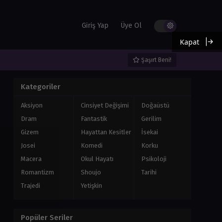
Giriş Yap
Üye Ol
Kapat
Şaşırt Beni!
Kategoriler
Aksiyon
Cinsiyet Değişimi
Doğaüstü
Dram
Fantastik
Gerilim
Gizem
Hayattan Kesitler
İsekai
Josei
Komedi
Korku
Macera
Okul Hayatı
Psikoloji
Romantizm
Shoujo
Tarihi
Trajedi
Yetişkin
Popüler Seriler