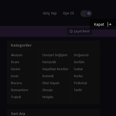
Giriş Yap
Üye Ol
Kapat
Şaşırt Beni!
Kategoriler
Aksiyon
Cinsiyet Değişimi
Doğaüstü
Dram
Fantastik
Gerilim
Gizem
Hayattan Kesitler
İsekai
Josei
Komedi
Korku
Macera
Okul Hayatı
Psikoloji
Romantizm
Shoujo
Tarihi
Trajedi
Yetişkin
Seri Ara