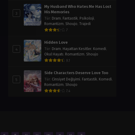
My Husband Who Hates Me Has Lost
His Memories
3
Tür
:
Dram
,
Fantastik
,
Psikoloji
,
Romantizm
,
Shoujo
,
Trajedi
7
Hidden Love
4
Tür
:
Dram
,
Hayattan Kesitler
,
Komedi
,
Okul Hayatı
,
Romantizm
,
Shoujo
9.1
Side Characters Deserve Love Too
5
Tür
:
Cinsiyet Değişimi
,
Fantastik
,
Komedi
,
Romantizm
,
Shoujo
7.4