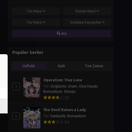
Tür
Hepsi
Durum
Hepsi
Tür
Hepsi
Sıralama
Varsayılan
Ara
Popüler Seriler
Haftalık
Aylık
Tüm Zaman
Operation: True Love
1
Tür
:
Doğaüstü
,
Dram
,
Okul Hayatı
,
Romantizm
,
Shoujo
7.8
The Devil Raises a Lady
2
Tür
:
Fantastik
,
Romantizm
5.8