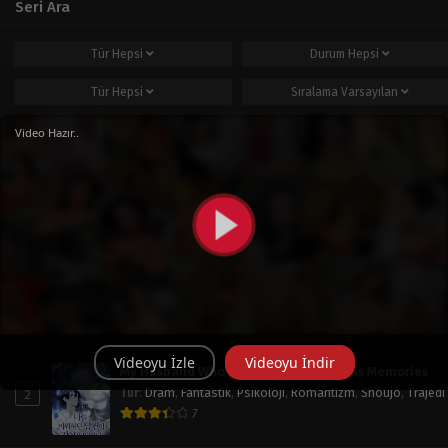
Seri Ara
Tür
Hepsi
Durum
Hepsi
Tür
Hepsi
Sıralama
Varsayılan
Ara
Video Hazır..
Popüler Seriler
Haftalık
Aylık
Tüm Zaman
Operation: True Love
1
Tür
:
Doğaüstü
,
Dram
,
Okul Hayatı
,
Romantizm
,
Shoujo
7.8
Videoyu İzle
Videoyu İndir
My Husband Who Hates Me Has Lost His Memories
2
Tür
:
Dram
,
Fantastik
,
Psikoloji
,
Romantizm
,
Shoujo
,
Trajedi
7