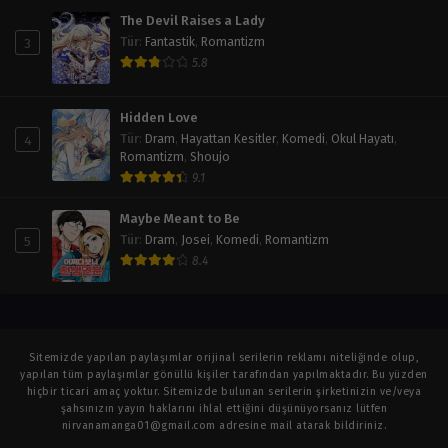
The Devil Raises a Lady
3
Tür
:
Fantastik
,
Romantizm
5.8
Hidden Love
4
Tür
:
Dram
,
Hayattan Kesitler
,
Komedi
,
Okul Hayatı
,
Romantizm
,
Shoujo
9.1
Maybe Meant to Be
5
Tür
:
Dram
,
Josei
,
Komedi
,
Romantizm
8.4
Sitemizde yapılan paylaşımlar orijinal serilerin reklamı niteliğinde olup,
yapılan tüm paylaşımlar gönüllü kişiler tarafından yapılmaktadır. Bu yüzden
hiçbir ticari amaç yoktur. Sitemizde bulunan serilerin şirketinizin ve/veya
şahsınızın yayın haklarını ihlal ettiğini düşünüyorsanız lütfen
nirvanamanga01@gmail.com
adresine mail atarak bildiriniz.