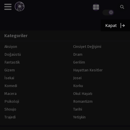
Kapat
Kategoriler
Aksiyon
Cinsiyet Değişimi
Doğaüstü
Dram
Fantastik
Gerilim
Gizem
Hayattan Kesitler
İsekai
Josei
Komedi
Korku
Macera
Okul Hayatı
Psikoloji
Romantizm
Shoujo
Tarihi
Trajedi
Yetişkin