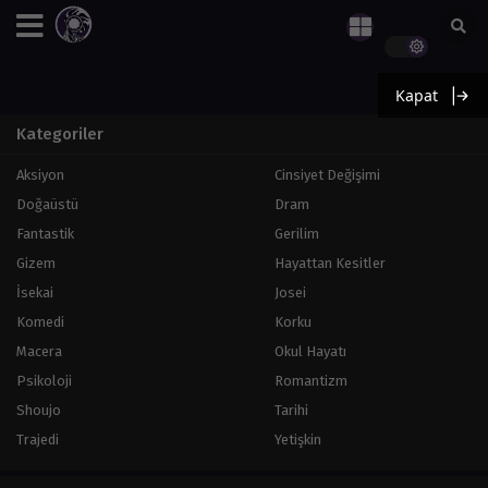
Kapat
Kategoriler
Aksiyon
Cinsiyet Değişimi
Doğaüstü
Dram
Fantastik
Gerilim
Gizem
Hayattan Kesitler
İsekai
Josei
Komedi
Korku
Macera
Okul Hayatı
Psikoloji
Romantizm
Shoujo
Tarihi
Trajedi
Yetişkin