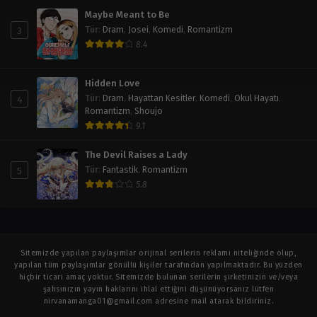
Maybe Meant to Be
3
Tür
:
Dram
,
Josei
,
Komedi
,
Romantizm
8.4
Hidden Love
4
Tür
:
Dram
,
Hayattan Kesitler
,
Komedi
,
Okul Hayatı
,
Romantizm
,
Shoujo
9.1
The Devil Raises a Lady
5
Tür
:
Fantastik
,
Romantizm
5.8
Sitemizde yapılan paylaşımlar orijinal serilerin reklamı niteliğinde olup,
yapılan tüm paylaşımlar gönüllü kişiler tarafından yapılmaktadır. Bu yüzden
hiçbir ticari amaç yoktur. Sitemizde bulunan serilerin şirketinizin ve/veya
şahsınızın yayın haklarını ihlal ettiğini düşünüyorsanız lütfen
nirvanamanga01@gmail.com
adresine mail atarak bildiriniz.