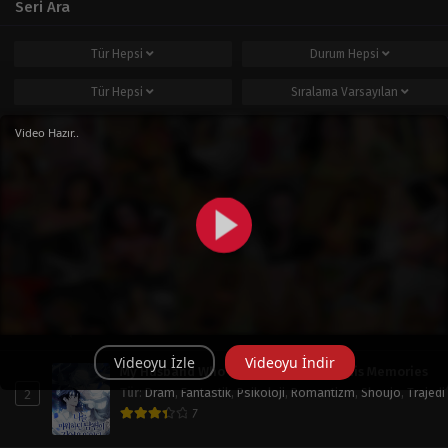
Seri Ara
Tür
Hepsi
Durum
Hepsi
Tür
Hepsi
Sıralama
Varsayılan
Ara
Video Hazır..
Popüler Seriler
Haftalık
Aylık
Tüm Zaman
Operation: True Love
1
Tür
:
Doğaüstü
,
Dram
,
Okul Hayatı
,
Romantizm
,
Shoujo
7.8
Videoyu İzle
Videoyu İndir
My Husband Who Hates Me Has Lost His Memories
2
Tür
:
Dram
,
Fantastik
,
Psikoloji
,
Romantizm
,
Shoujo
,
Trajedi
7