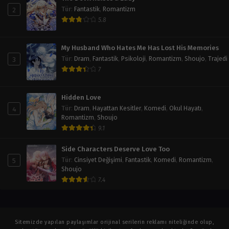
2
Tür
:
Fantastik
,
Romantizm
5.8
My Husband Who Hates Me Has Lost His Memories
3
Tür
:
Dram
,
Fantastik
,
Psikoloji
,
Romantizm
,
Shoujo
,
Trajedi
7
Hidden Love
4
Tür
:
Dram
,
Hayattan Kesitler
,
Komedi
,
Okul Hayatı
,
Romantizm
,
Shoujo
9.1
Side Characters Deserve Love Too
5
Tür
:
Cinsiyet Değişimi
,
Fantastik
,
Komedi
,
Romantizm
,
Shoujo
7.4
Sitemizde yapılan paylaşımlar orijinal serilerin reklamı niteliğinde olup,