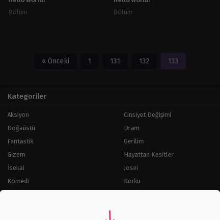
Hello world!
Hello world!
Bölüm
Bölüm
« Önceki
1
131
132
133
Kategoriler
Aksiyon
Cinsiyet Değişimi
Doğaüstü
Dram
Fantastik
Gerilim
Gizem
Hayattan Kesitler
İsekai
Josei
Komedi
Korku
Macera
Okul Hayatı
Psikoloji
Romantizm