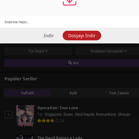
Shoujo
Tarihi
Trajedi
Yetişkin
İndirme Hazır...
Seri Ara
İndir
Dosyayı İndir
Tür
Hepsi
Durum
Hepsi
Tür
Hepsi
Sıralama
Varsayılan
Ara
Popüler Seriler
Haftalık
Aylık
Tüm Zaman
Operation: True Love
1
Tür
:
Doğaüstü
,
Dram
,
Okul Hayatı
,
Romantizm
,
Shoujo
7.8
The Devil Raises a Lady