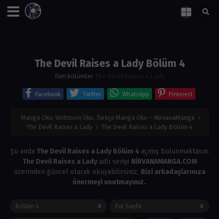
The Devil Raises a Lady Bölüm 4
Tüm bölümler
The Devil Raises a Lady
Facebook
Twitter
WhatsApp
Pinterest
Manga Oku, Webtoon Oku, Türkçe Manga Oku – NirvanaManga
›
The Devil Raises a Lady
›
The Devil Raises a Lady Bölüm 4
Şu anda
The Devil Raises a Lady Bölüm 4
açmış bulunmaktasın.
The Devil Raises a Lady
adlı seriyi
NİRVANAMANGA.COM
üzerinden güncel olarak okuyabilirsiniz.
Bizi arkadaşlarınıza
önermeyi unutmayınız.
.