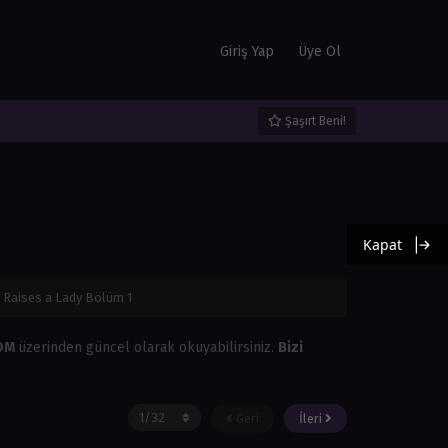
Giriş Yap
Üye Ol
Şaşırt Beni!
Kapat
l Raises a Lady Bölüm 1
COM
üzerinden güncel olarak okuyabilirsiniz.
Bizi
Geri
İleri