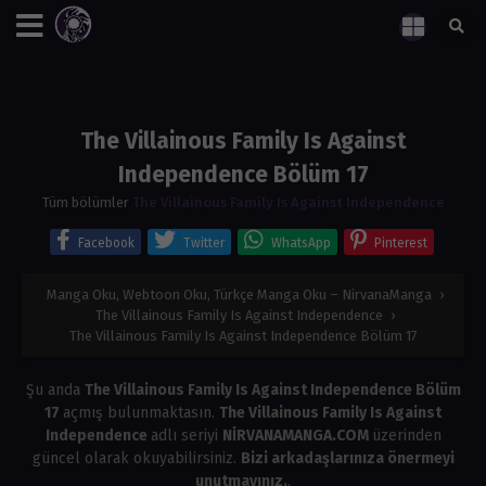
The Villainous Family Is Against
Independence Bölüm 17
Tüm bölümler
The Villainous Family Is Against Independence
Facebook
Twitter
WhatsApp
Pinterest
Manga Oku, Webtoon Oku, Türkçe Manga Oku – NirvanaManga
›
The Villainous Family Is Against Independence
›
The Villainous Family Is Against Independence Bölüm 17
Şu anda
The Villainous Family Is Against Independence Bölüm
17
açmış bulunmaktasın.
The Villainous Family Is Against
Independence
adlı seriyi
NİRVANAMANGA.COM
üzerinden
güncel olarak okuyabilirsiniz.
Bizi arkadaşlarınıza önermeyi
unutmayınız.
.