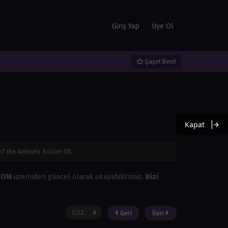
Giriş Yap
Üye Ol
Şaşırt Beni!
Kapat
of the Animals Bölüm 58
.COM
üzerinden güncel olarak okuyabilirsiniz.
Bizi
Geri
İleri