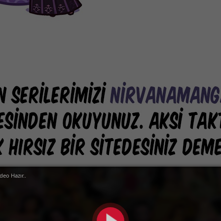
deo Hazır..