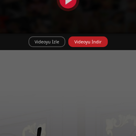
Videoyu İzle
Videoyu İndir