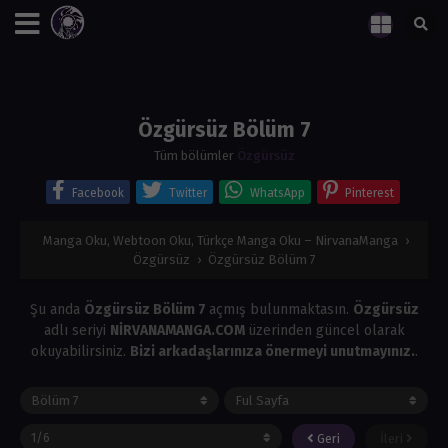
Özgürsüz Bölüm 7
Tüm bölümler
Özgürsüz
Facebook
Twitter
WhatsApp
Pinterest
Manga Oku, Webtoon Oku, Türkçe Manga Oku – NirvanaManga
›
Özgürsüz
›
Özgürsüz Bölüm 7
Şu anda
Özgürsüz Bölüm 7
açmış bulunmaktasın.
Özgürsüz
adlı seriyi
NİRVANAMANGA.COM
üzerinden güncel olarak
okuyabilirsiniz.
Bizi arkadaşlarınıza önermeyi unutmayınız.
.
Geri
İleri