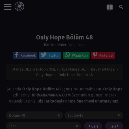
Only Hope Bölüm 48
Tüm bölümler
Only Hope
Facebook
Twitter
WhatsApp
Pinterest
Manga Oku, Webtoon Oku, Türkçe Manga Oku – NirvanaManga
›
Only Hope
›
Only Hope Bölüm 48
Şu anda
Only Hope Bölüm 48
açmış bulunmaktasın.
Only Hope
adlı seriyi
NİRVANAMANGA.COM
üzerinden güncel olarak
okuyabilirsiniz.
Bizi arkadaşlarınıza önermeyi unutmayınız.
.
Geri
İleri