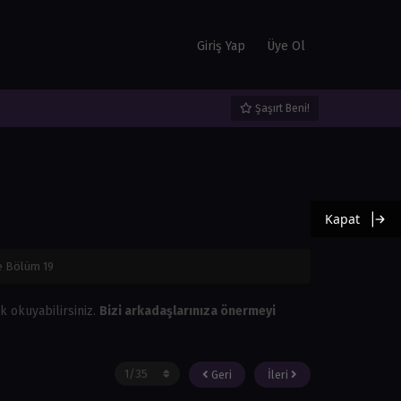
Giriş Yap
Üye Ol
Şaşırt Beni!
Kapat
e Bölüm 19
k okuyabilirsiniz.
Bizi arkadaşlarınıza önermeyi
Geri
İleri