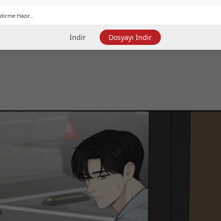
dirme Hazır...
İndir
Dosyayı İndir