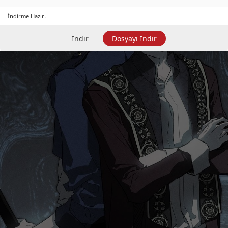
İndirme Hazır...
İndir
Dosyayı İndir