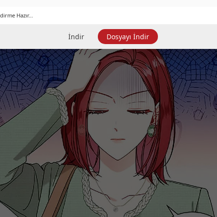
dirme Hazır...
İndir
Dosyayı İndir