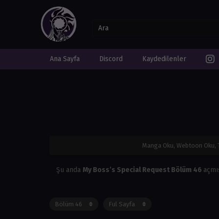
Ana Sayfa
Discord
Kaydedilenler
Manga Oku, Webtoon Oku, 
Şu anda
My Boss’s Special Request Bölüm 46
açmı