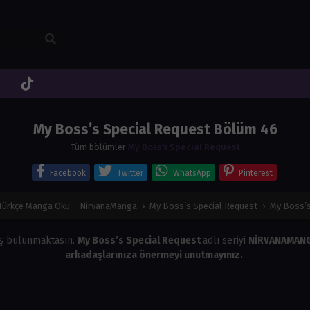
My Boss’s Special Request Bölüm 46
Tüm bölümler
My Boss’s Special Request
Facebook
Twitter
WhatsApp
Pinterest
Türkçe Manga Oku – NirvanaManga
›
My Boss’s Special Request
›
My Boss’s
ş bulunmaktasın.
My Boss’s Special Request
adlı seriyi
NİRVANAMAN
arkadaşlarınıza önermeyi unutmayınız.
.