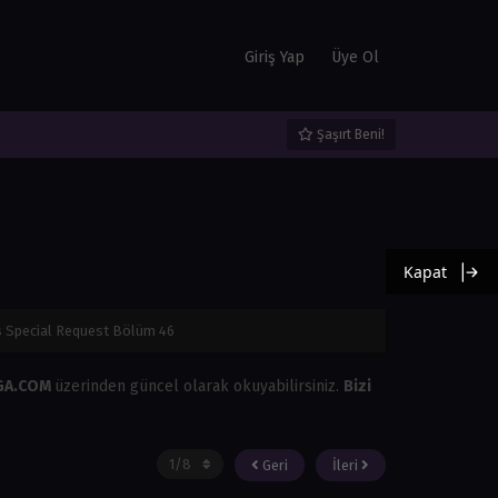
Giriş Yap
Üye Ol
Şaşırt Beni!
Kapat
 Special Request Bölüm 46
GA.COM
üzerinden güncel olarak okuyabilirsiniz.
Bizi
Geri
İleri