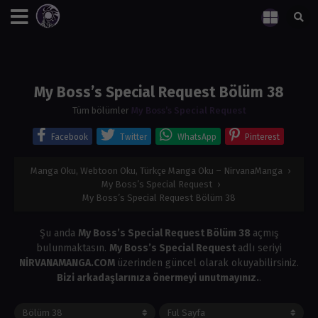
My Boss’s Special Request Bölüm 38
Tüm bölümler
My Boss’s Special Request
Facebook
Twitter
WhatsApp
Pinterest
Manga Oku, Webtoon Oku, Türkçe Manga Oku – NirvanaManga
›
My Boss’s Special Request
›
My Boss’s Special Request Bölüm 38
Şu anda
My Boss’s Special Request Bölüm 38
açmış
bulunmaktasın.
My Boss’s Special Request
adlı seriyi
NİRVANAMANGA.COM
üzerinden güncel olarak okuyabilirsiniz.
Bizi arkadaşlarınıza önermeyi unutmayınız.
.