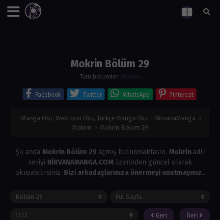
Mokrin Bölüm 29
Tüm bölümler
Mokrin
Facebook
Twitter
WhatsApp
Pinterest
Manga Oku, Webtoon Oku, Türkçe Manga Oku – NirvanaManga
›
Mokrin
›
Mokrin Bölüm 29
Şu anda
Mokrin Bölüm 29
açmış bulunmaktasın.
Mokrin
adlı
seriyi
NİRVANAMANGA.COM
üzerinden güncel olarak
okuyabilirsiniz.
Bizi arkadaşlarınıza önermeyi unutmayınız.
.
Geri
İleri