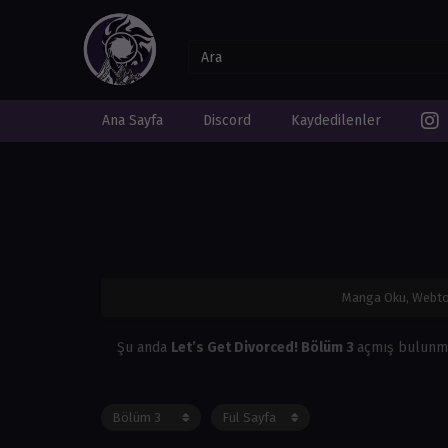
Ana Sayfa
Discord
Kaydedilenler
Manga Oku, Webto
Şu anda
Let’s Get Divorced! Bölüm 3
açmış bulunm