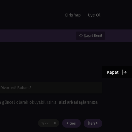
Giriş Yap
Üye Ol
Şaşırt Beni!
Kapat
 Divorced! Bölüm 3
 güncel olarak okuyabilirsiniz.
Bizi arkadaşlarınıza
Geri
İleri