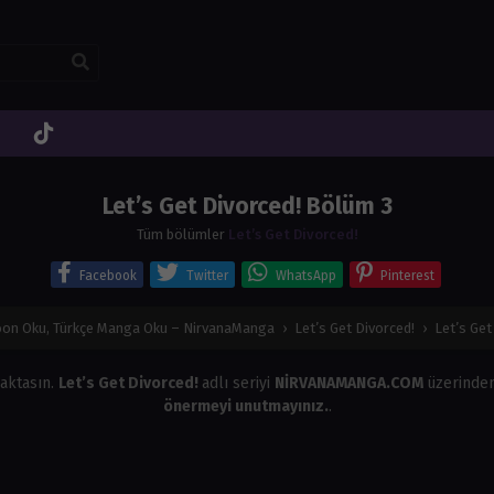
Let’s Get Divorced! Bölüm 3
Tüm bölümler
Let’s Get Divorced!
Facebook
Twitter
WhatsApp
Pinterest
on Oku, Türkçe Manga Oku – NirvanaManga
›
Let’s Get Divorced!
›
Let’s Get
aktasın.
Let’s Get Divorced!
adlı seriyi
NİRVANAMANGA.COM
üzerinden
önermeyi unutmayınız.
.