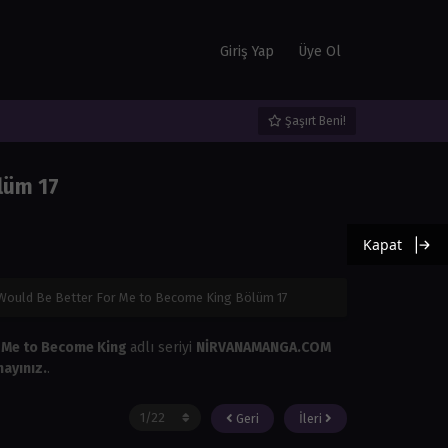
Giriş Yap
Üye Ol
Şaşırt Beni!
lüm 17
Kapat
t Would Be Better For Me to Become King Bölüm 17
or Me to Become King
adlı seriyi
NİRVANAMANGA.COM
ayınız.
.
Geri
İleri