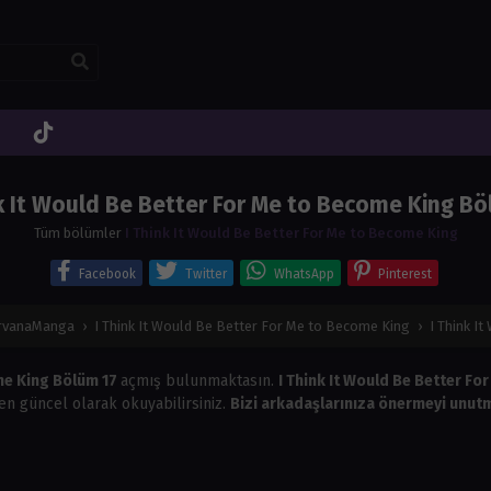
nk It Would Be Better For Me to Become King Bö
Tüm bölümler
I Think It Would Be Better For Me to Become King
Facebook
Twitter
WhatsApp
Pinterest
irvanaManga
›
I Think It Would Be Better For Me to Become King
›
I Think I
ome King Bölüm 17
açmış bulunmaktasın.
I Think It Would Be Better F
en güncel olarak okuyabilirsiniz.
Bizi arkadaşlarınıza önermeyi unutm