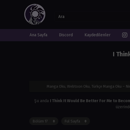
Ana Sayfa
Discord
Kaydedilenler
I Thi
Manga Oku, Webtoon Oku, Türkçe Manga Oku – N
Şu anda
I Think It Would Be Better For Me to Bec
üzerind