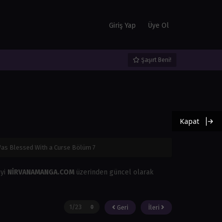
Giriş Yap
Üye Ol
Şaşırt Beni!
Kapat
 Was Blessed With a Curse Bölüm 7
iyi
NİRVANAMANGA.COM
üzerinden güncel olarak
Geri
İleri