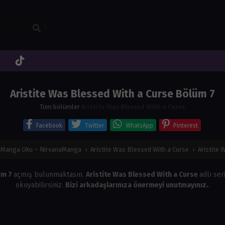
Aristite Was Blessed With a Curse Bölüm 7
Tüm bölümler
Aristite Was Blessed With a Curse
Facebook
Twitter
WhatsApp
Pinterest
e Manga Oku – NirvanaManga
›
Aristite Was Blessed With a Curse
›
Aristite
üm 7
açmış bulunmaktasın.
Aristite Was Blessed With a Curse
adlı ser
okuyabilirsiniz.
Bizi arkadaşlarınıza önermeyi unutmayınız.
.